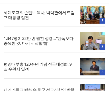
세계로교회 손현보 목사, 백악관에서 트럼
프 대통령 접견
1
1,347명이 32만 번 펼친 성경… “완독보다
중요한 것, 다시 시작할 힘”
2
평양대부흥 120주년 기념 전국대성회, 9
일 수원서 열려
3
세계기독교 변화 속 한국 선교신학의 방향
은?
4
전체보기