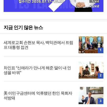
지금 인기 많은 뉴스
세계로교회 손현보 목사, 백악관에서 트럼
프 대통령 접견
1
차인표 “신애라가 만나게 해준 딸이 내 인
생을 바꿔”
2
美 이민구금센터에 억류됐던 한인 목회자
석방돼
3