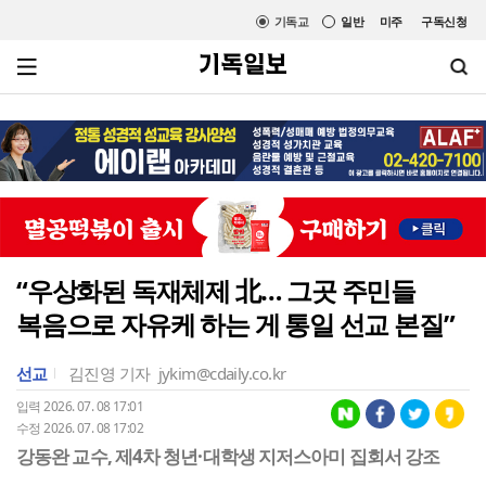
기독교
일반
미주
구독신청
“우상화된 독재체제 北… 그곳 주민들
복음으로 자유케 하는 게 통일 선교 본질”
선교
김진영 기자
jykim@cdaily.co.kr
입력 2026. 07. 08 17:01
수정 2026. 07. 08 17:02
강동완 교수, 제4차 청년·대학생 지저스아미 집회서 강조