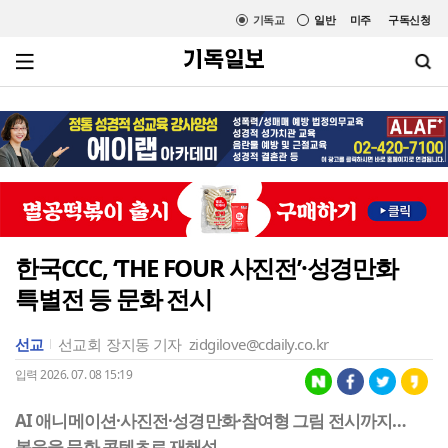
기독교
일반
미주
구독신청
한국CCC, ‘THE FOUR 사진전’·성경만화
특별전 등 문화 전시
선교
선교회
장지동 기자
zidgilove@cdaily.co.kr
입력 2026. 07. 08 15:19
AI 애니메이션·사진전·성경만화·참여형 그림 전시까지…
복음을 문화 콘텐츠로 재해석