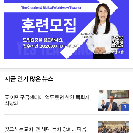
지금 인기 많은 뉴스
美 이민구금센터에 억류됐던 한인 목회자
석방돼
1
찾으시는교회, 전 세대 목회 강화… ‘다음