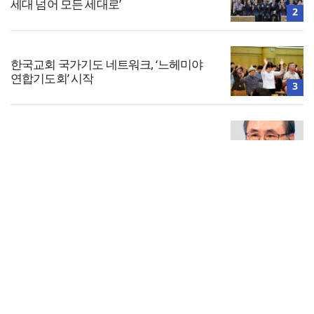
세대 넘어 모든 세대로’
2
한국교회 국가기도 네트워크, ‘느헤미야
연합기도회’ 시작
3
사무엘서 35. 다윗의 실패
4
전체보기
[최원호 목사의 영혼의 양식 64] 하나님이
찾으시는 열매
교회일반
5
교회
교회언론
회사소개
개인정보처리방침
PC버전
COPYRIGHT © 기독일보 ALL RIGHT RESERVED
인터뷰