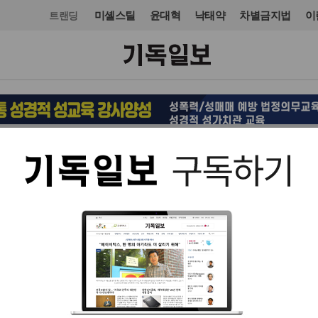
미셸스틸
윤대혁
낙태약
차별금지법
이
트랜딩
오피니언·칼럼
칼럼
입력 2026. 07. 08 08:49