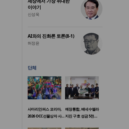
세상에서 가장 위대한
이야기
신성욱
AI와의 진화론 토론(8-1)
허정윤
단체
사마리안퍼스 코리아,
예장통합, 베네수엘라
2026 OCC선물상자 사…
지진 구호 성금 5천…