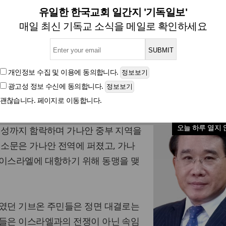
기도를 빼먹지 말라
유일한 한국교회 일간지 '기독일보'
매일 최신 기독교 소식을 메일로 확인하세요
신성욱 교수(아신대 설교학)
개인정보 수집 및 이용
에 동의합니다.
광고성 정보 수신
에 동의합니다.
글자크기
괜찮습니다. 페이지로 이동합니다.
라엘이 난공불락이었던 여리고 성을 무
오늘 하루 열지 
 성까지 함락하며 가나안 중부 지역을
 소문은 가나안 전역에 퍼졌고, 가나
 이스라엘에 대항하기 위해 동맹을 맺
나였던 기브온 주민들은 정면 대결로는
그들은 이스라엘과의 전쟁이 아닌 속임