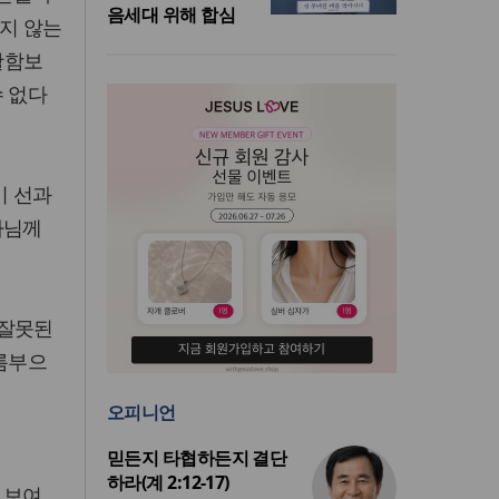
음세대 위해 합심
묻지 않는
활함보
수 없다
이 선과
나님께
 잘못된
기름부으
오피니언
믿든지 타협하든지 결단
하라(계 2:12-17)
 보여