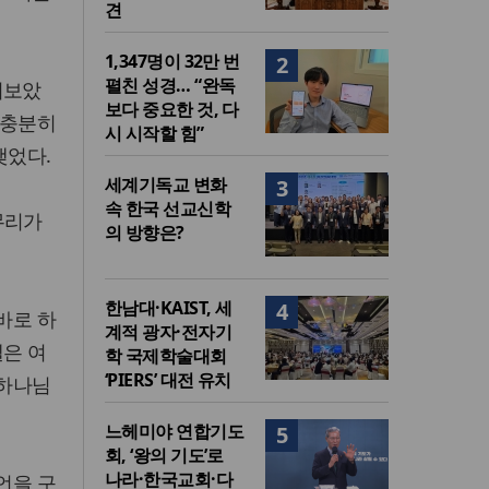
견
1,347명이 32만 번
2
펼친 성경… “완독
펴보았
보다 중요한 것, 다
 충분히
시 시작할 힘”
맺었다.
세계기독교 변화
3
속 한국 선교신학
무리가
의 방향은?
한남대·KAIST, 세
4
바로 하
계적 광자·전자기
엘은 여
학 국제학술대회
‘PIERS’ 대전 유치
 하나님
느헤미야 연합기도
5
회, ‘왕의 기도’로
나라·한국교회·다
언을 구