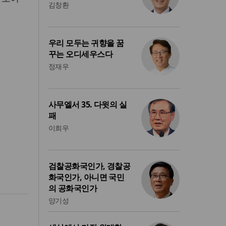
김창환
우리 모두는 귀향을 꿈
꾸는 오디세우스다
정재우
사무엘서 35. 다윗의 실
패
이희우
검찰공화국인가, 경찰공
화국인가, 아니면 국민
의 공화국인가
양기성