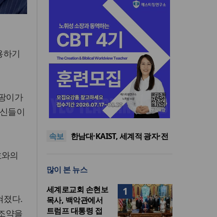
이용하기
곰팡이가
느헤미야 연합기도회, ‘왕의 기
자신들이
도’로 나라·한국교회·다음세대
세기총 “자유를 지키며 하나 된
위해 합심
희망의 미래를 향하여”
한동대 RISE사업단, 포항 죽도
속보
시장 담은 로컬 매거진 ‘포항집’
한남대·KAIST, 세계적 광자·전
발간
자기학 국제학술대회 ‘PIERS’
세계기독교 변화 속 한국 선교
호와의
대전 유치
신학의 방향은?
느헤미야 연합기도회, ‘왕의 기
많이 본 뉴스
도’로 나라·한국교회·다음세대
세기총 “자유를 지키며 하나 된
위해 합심
희망의 미래를 향하여”
세계로교회 손현보
1
혀졌다.
목사, 백악관에서
트럼프 대통령 접
 조약을