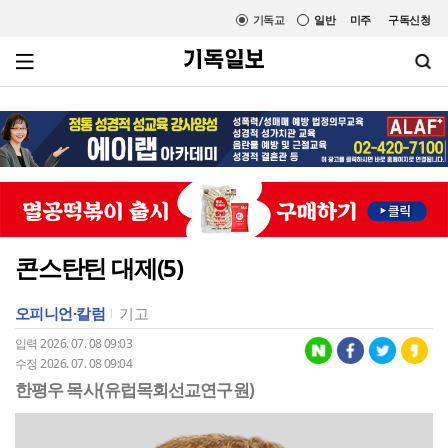
기독교
일반
미주
구독신청
콘스탄틴 대제(5)
오피니언·칼럼
기고
입력 2026. 07. 08 09:03
수정 2026. 07. 08 09:04
한평우 목사(유럽목회선교연구원)