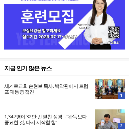
지금 인기 많은 뉴스
세계로교회 손현보 목사, 백악관에서 트럼
프 대통령 접견
1
1,347명이 32만 번 펼친 성경… “완독보다
중요한 것, 다시 시작할 힘”
2