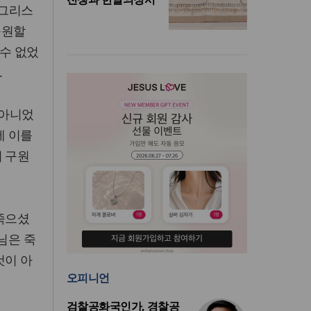
 그리스
구원할
 수 없었
.
 아니었
에 이를
의 구원
 죽으셨
님은 죽
것이 아
오피니언
검찰공화국인가, 경찰공