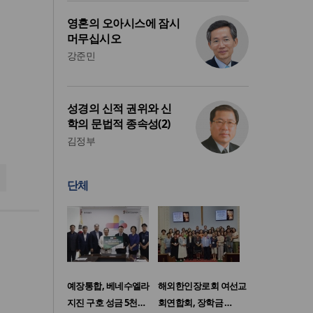
영혼의 오아시스에 잠시
머무십시오
강준민
성경의 신적 권위와 신
학의 문법적 종속성(2)
김정부
단체
예장통합, 베네수엘라
해외한인장로회 여선교
지진 구호 성금 5천…
회연합회, 장학금 …