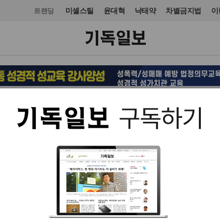
미셸스틸
윤대혁
낙태약
차별금지법
이
트랜딩
목회·신학
입력 2026. 07. 07 17:42