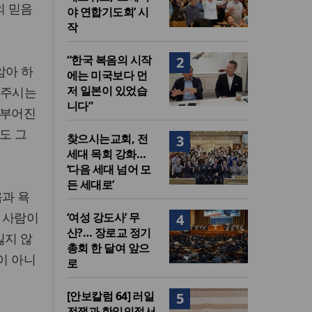
의 믿음
야 연합기도회’ 시
작
“한국 복음의 시작
2
암아 하
에는 미국보다 먼
저 일본이 있었습
 주시는
니다”
 부어진
도 그
찾으시는교회, 전
3
세대 목회 강화…
‘다음 세대 넘어 모
든 세대로’
움과 욕
 사람이
‘여성 강도사’ 무
4
산?… 장로교 정기
잃지 않
총회 한 달여 앞으
이 아니
로
[안보칼럼 64] 러일
5
전쟁과 한일의정서