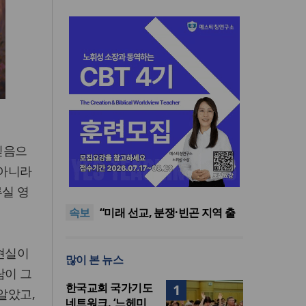
믿음으
사마리안퍼스 코리아, ‘2026
 아니라
OCC선물상자’ 사역 개시
美 이민구금센터에 억류됐던
루실 영
한인 목회자 석방돼
우크라 선교사 3부자의 헌신
속보
“미사일 속에서도 복음은 전해
“미래 선교, 분쟁·빈곤 지역 출
진다”
신이 주도”
인도 마하라슈트라주 개종 금
지법 시행… 기독교계 강력 반
사마리안퍼스 코리아, ‘2026
 현실이
많이 본 뉴스
발
OCC선물상자’ 사역 개시
美 이민구금센터에 억류됐던
람이 그
한인 목회자 석방돼
한국교회 국가기도
1
알았고,
네트워크, ‘느헤미