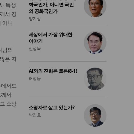
사 독생
화국인가, 아니면 국민
의 공화국인가
도께서 경
양기성
이 아니
세상에서 가장 위대한
이야기
신성욱
하나님의
 않은 자
AI와의 진화론 토론(8-1)
허정윤
속에서도
도께서
 그 소망
소명자로 살고 있는가?
박진호