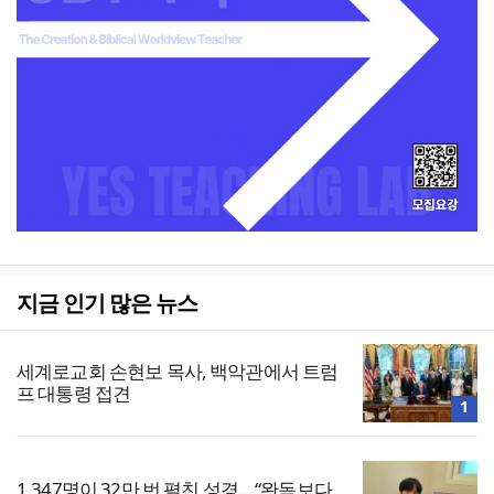
지금 인기 많은 뉴스
세계로교회 손현보 목사, 백악관에서 트럼
프 대통령 접견
1
1,347명이 32만 번 펼친 성경… “완독보다