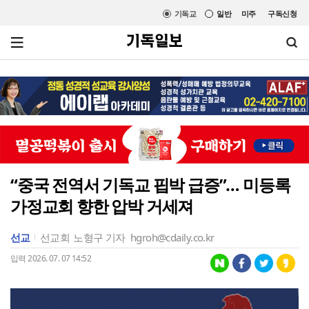
기독교
일반
미주
구독신청
“중국 전역서 기독교 핍박 급증”… 미등록
가정교회 향한 압박 거세져
선교
선교회
노형구 기자
hgroh@cdaily.co.kr
입력 2026. 07. 07 14:52