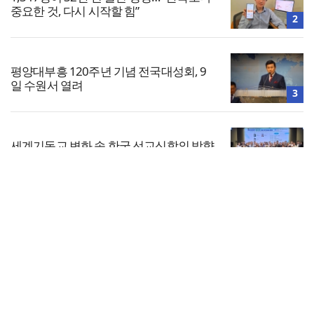
중요한 것, 다시 시작할 힘”
2
평양대부흥 120주년 기념 전국대성회, 9
일 수원서 열려
3
세계기독교 변화 속 한국 선교신학의 방향
은?
4
전체보기
느헤미야 연합기도회, ‘왕의 기도’로 나라·
한국교회·다음세대 위해 합심
교회일반
5
교회
교회언론
회사소개
개인정보처리방침
PC버전