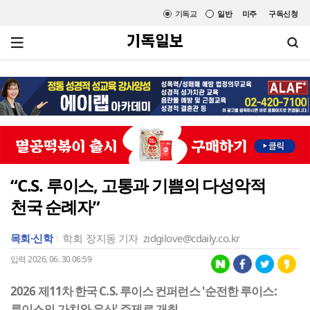
기독교
일반
미주
구독신청
“C.S. 루이스, 고통과 기쁨의 다성악적
천국 순례자”
목회·신학
학회
장지동 기자
zidgilove@cdaily.co.kr
입력 2026. 06. 30 06:59
2026 제11차 한국 C.S. 루이스 컨퍼런스 '순전한 루이스:
루이스의 가치와 유산' 주제로 개최