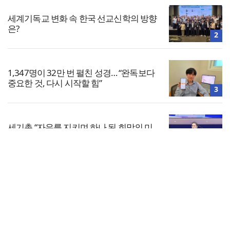
세계기독교 변화 속 한국 선교신학의 방향
은?
2
1,347명이 32만 번 펼친 성경… “완독보다
중요한 것, 다시 시작할 힘”
3
세기총 “자유를 지키며 하나 된 희망의 미
래를 향하여”
4
전체보기
한동대 RISE사업단, 포항 죽도시장 담은
로컬 매거진 ‘포항집’ 발간
교회일반
5
교회