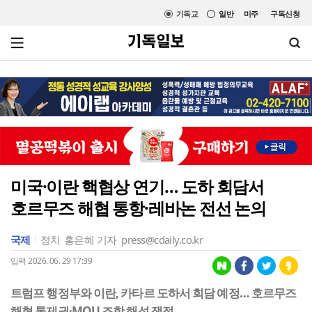
기독교
일반
미주
구독신청
미국·이란 핵협상 연기… 도하 회담서
호르무즈 해협 통항·레바논 전선 논의
국제
정치
홍은혜 기자
press@cdaily.co.kr
입력 2026. 06. 29 17:39
트럼프 행정부와 이란, 카타르 도하서 회담 예정… 호르무즈
해협 통제권·MOU 조항 해석 쟁점