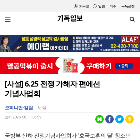
기독교
일반
미주
구독신청
[사설] 6.25 전쟁 가해자 편에선
기념사업회
오피니언·칼럼
사설
입력 2026. 06. 11 06:59
국방부 산하 전쟁기념사업회가 '호국보훈의 달' 청소년