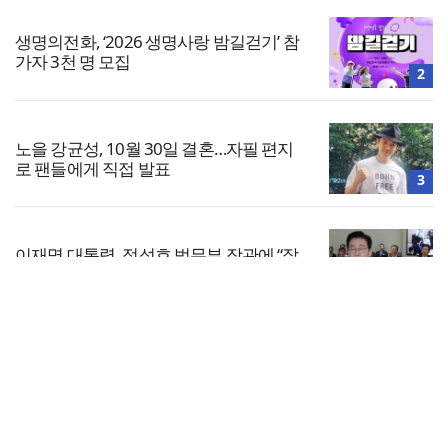
생명의전화, ‘2026 생명사랑 밤길걷기’ 참
가자 3천 명 모집
2
노을 강균성, 10월 30일 결혼…자필 편지
로 팬들에게 직접 발표
3
이재명 대통령, 정성호 법무부 장관에 “잘
버티세요”…사의 만류 해석
4
전체보기
미국 “호르무즈 해협 협상 조만간 타결”…
국제유가 80달러 아래로
교회일반
5
교회