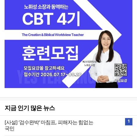
지금 인기 많은 뉴스
1
[사설] ‘검수완박’ 마침표, 피해자는 힘없는
국민