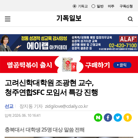
기독교
일반
미주
구독신청
고려신학대학원 조광현 교수,
청주연합SFC 모임서 특강 진행
선교
장지동 기자
zidgilove@cdaily.co.kr
입력 2026. 06. 10 16:41
충북대서 대학생 25명 대상 말씀 전해