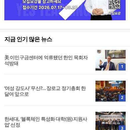
지금 인기 많은 뉴스
美 이민구금센터에 억류됐던 한인 목회자
석방돼
1
‘여성 강도사’ 무산?… 장로교 정기총회 한
달여 앞으로
2
한세대, ‘블록체인 특성화 대학(원) 지원사
업’ 선정
3