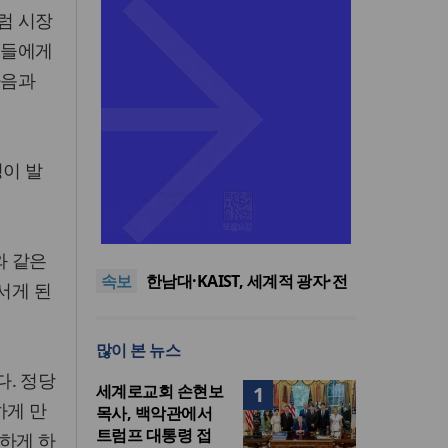
럼 시장
민들에게
마음과
명이 발
느헤미야 연합기도회, ‘왕의 기
도’로 나라·한국교회·다음세대
세기총 “자유를 지키며 하나 된
위해 합심
희망의 미래를 향하여”
한동대 RISE사업단, 포항 죽도
와 같은
속보
시장 담은 로컬 매거진 ‘포항집’
한남대·KAIST, 세계적 광자·전
서게 된
발간
자기학 국제학술대회 ‘PIERS’
세계기독교 변화 속 한국 선교
대전 유치
신학의 방향은?
느헤미야 연합기도회, ‘왕의 기
많이 본 뉴스
도’로 나라·한국교회·다음세대
세기총 “자유를 지키며 하나 된
위해 합심
희망의 미래를 향하여”
. 정당
세계로교회 손현보
1
하게 만
목사, 백악관에서
트럼프 대통령 접
못하게 하