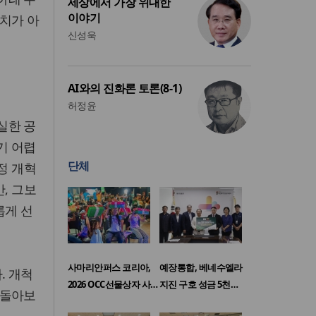
세상에서 가장 위대한
이야기
치가 아
신성욱
AI와의 진화론 토론(8-1)
허정윤
실한 공
기 어렵
단체
정 개혁
, 그보
롭게 선
사마리안퍼스 코리아,
예장통합, 베네수엘라
. 개척
2026 OCC선물상자 사…
지진 구호 성금 5천…
 돌아보