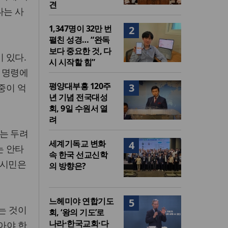
견
다는 사
1,347명이 32만 번
2
펼친 성경… “완독
보다 중요한 것, 다
 있다.
시 시작할 힘”
 명령에
평양대부흥 120주
3
중이 억
년 기념 전국대성
회, 9일 수원서 열
려
는 두려
세계기독교 변화
4
는 안타
속 한국 선교신학
 시민은
의 방향은?
느헤미야 연합기도
5
는 것이
회, ‘왕의 기도’로
나라·한국교회·다
아야 한