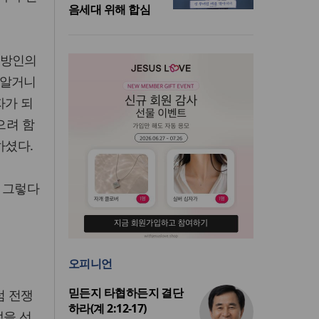
음세대 위해 합심
이방인의
 알거니
자가 되
으려 함
하셨다.
 그렇다
오피니언
믿든지 타협하든지 결단
럼 전쟁
하라(계 2:12-17)
쟁을 선