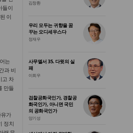
김창환
 아들이
된 이
우리 모두는 귀향을 꿈
꾸는 오디세우스다
정재우
피어는
사무엘서 35. 다윗의 실
패
간과 비
이희우
이고 차
를 만들
검찰공화국인가, 경찰공
화국인가, 아니면 국민
의 공화국인가
자유가
양기성
히 정치
아래 무