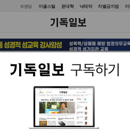
미셸스틸
윤대혁
낙태약
차별금지법
이
트랜딩
오피니언·칼럼
입력 2026. 06. 10 16:31