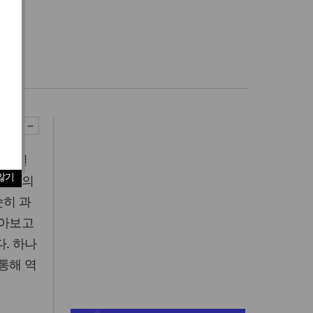
 저절
않기
선열들의
순히 과
돌아보고
. 하나
통해 역