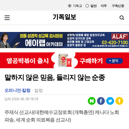
기독교
일반
미주
구독신청
말하지 않은 믿음, 들리지 않는 순종
오피니언·칼럼
칼럼
입력 2026. 06. 09 18:18
주재식 선교사(대한예수교장로회 (개혁총연) 캐나다 노회
파송, 세계 순회 의료복음 선교사)