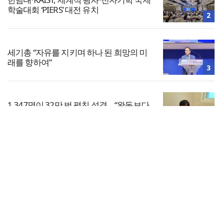
학술대회 ‘PIERS’ 대전 유치
2
세기총 “자유를 지키며 하나 된 희망의 미
래를 향하여”
3
1,347명이 32만 번 펼친 성경… “완독보다
중요한 것, 다시 시작할 힘”
4
전체보기
차인표 “신애라가 만나게 해준 딸이 내 인
생을 바꿔”
교회일반
5
교회
교회언론
회사소개
개인정보처리방침
PC버전