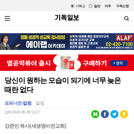
기독교
일반
미주
구독신청
당신이 원하는 모습이 되기에 너무 늦은
때란 없다
오피니언·칼럼
칼럼
입력 2026. 06. 09 12:27
강준민 목사(새생명비전교회)