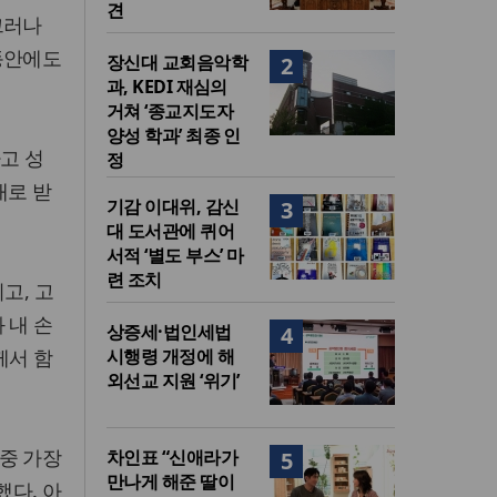
견
그러나
동안에도
장신대 교회음악학
2
과, KEDI 재심의
거쳐 ‘종교지도자
양성 학과’ 최종 인
고 성
정
대로 받
기감 이대위, 감신
3
대 도서관에 퀴어
서적 ‘별도 부스’ 마
련 조치
고, 고
 내 손
상증세·법인세법
4
께서 함
시행령 개정에 해
외선교 지원 ‘위기’
중 가장
차인표 “신애라가
5
만나게 해준 딸이
했다. 아