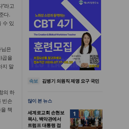
다”라고
준다.
 수 있
나님은
 야곱을
기감 이대위, 감신대 도서관에
하지 말
퀴어서적 ‘별도 부스’ 마련 조치
2026년 상반기 탈북민 입국 63
명… 전년 동기 대비 34.4% 감
오픈AI, 차세대 AI 모델 ‘아스트
속보
소
라’ 일부 활동 중단… “중대한 사
김병기 의원직 제명 요구 국민
이버 공격 역량 배제 못해”
동의청원… 13개 비위 의혹 경
오세훈, 용산공원 아파트 건설
함의 하
찰 수사 11개월째
관측에 재차 반대… “미래세대
기감 이대위, 감신대 도서관에
를 빈손
많이 본 뉴스
위한 국가적 자산”
퀴어서적 ‘별도 부스’ 마련 조치
2026년 상반기 탈북민 입국 63
명… 전년 동기 대비 34.4% 감
촌을 책
세계로교회 손현보
1
소
목사, 백악관에서
트럼프 대통령 접