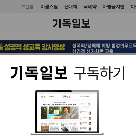
미셸스틸
윤대혁
낙태약
차별금지법
이
트랜딩
오피니언·칼럼
입력 2026. 06. 09 07:06