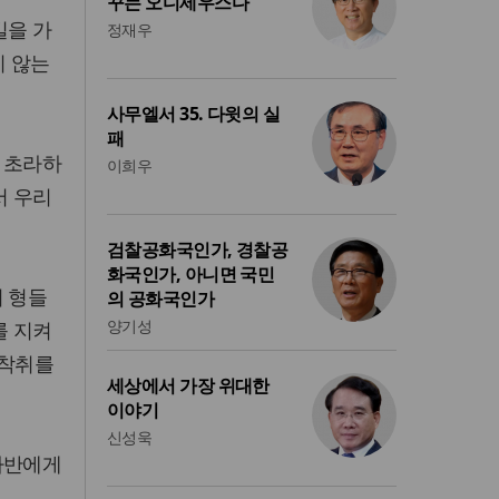
꾸는 오디세우스다
길을 가
정재우
지 않는
사무엘서 35. 다윗의 실
패
 초라하
이희우
서 우리
검찰공화국인가, 경찰공
화국인가, 아니면 국민
이 형들
의 공화국인가
양기성
를 지켜
 착취를
세상에서 가장 위대한
이야기
신성욱
라반에게