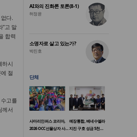
AI와의 진화론 토론(8-1)
허정윤
 없다.
라”고 말
을 합력
소명자로 살고 있는가?
박진호
함께하시
문에 절
단체
 수고를
나님께서
사마리안퍼스 코리아,
예장통합, 베네수엘라
2026 OCC선물상자 사…
지진 구호 성금 5천…