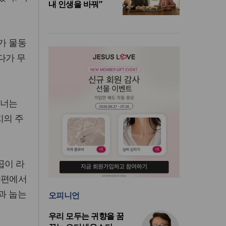
내 인생을 바꿔”
가 물동
다가 무
 너는
지의 주
곱이 라
9편에서
과 눕는
오피니언
우리 모두는 귀향을 꿈