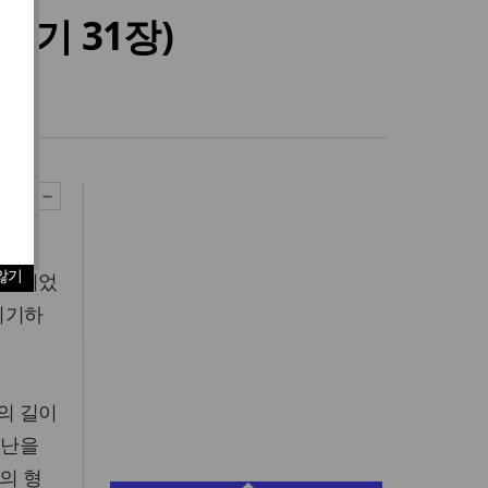
세기 31장)
야곱은
않기
가 되었
시기하
의 길이
고난을
의 형