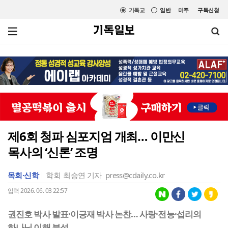
기독교
일반
미주
구독신청
제6회 청파 심포지엄 개최… 이만신
목사의 ‘신론’ 조명
목회·신학
학회
최승연 기자
press@cdaily.co.kr
입력 2026. 06. 03 22:57
권진호 박사 발표·이긍재 박사 논찬… 사랑·전능·섭리의
하나님 이해 분석