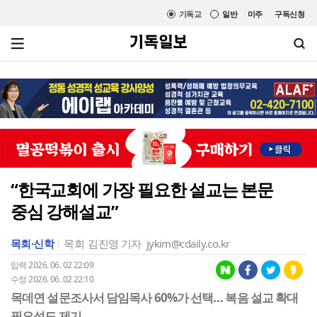
기독교
일반
미주
구독신청
“한국교회에 가장 필요한 설교는 본문
중심 강해설교”
목회·신학
목회
김진영 기자
jykim@cdaily.co.kr
입력 2026. 06. 02 22:09
수정 2026. 06. 02 22:10
목데연 설문조사서 담임목사 60%가 선택… 복음 설교 확대
필요성도 제기