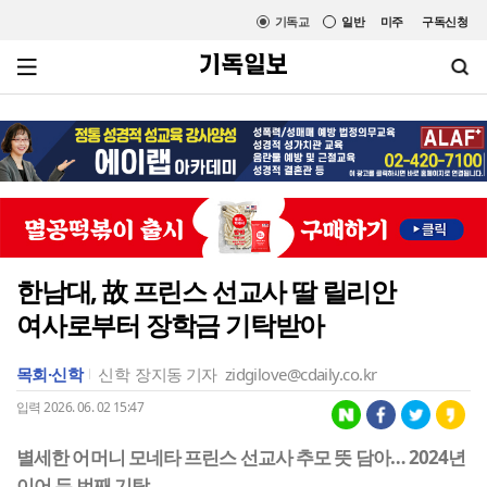
기독교
일반
미주
구독신청
한남대, 故 프린스 선교사 딸 릴리안
여사로부터 장학금 기탁받아
목회·신학
신학
장지동 기자
zidgilove@cdaily.co.kr
입력 2026. 06. 02 15:47
별세한 어머니 모네타 프린스 선교사 추모 뜻 담아… 2024년
이어 두 번째 기탁