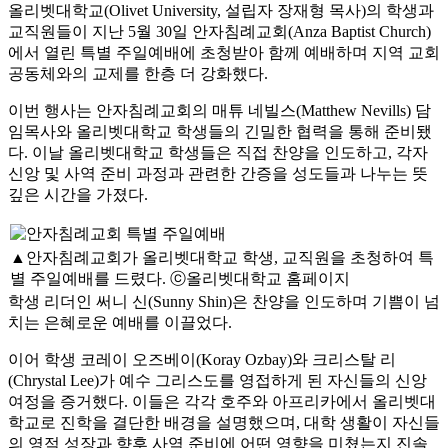
올리벳대학교(Olivet University, 설립자 장재형 목사)의 학생과
교직원들이 지난 5월 30일 안자침례교회(Anza Baptist Church)
에서 열린 특별 주일예배에 초청받아 함께 예배하며 지역 교회
공동체와의 교제를 한층 더 강화했다.
이번 행사는 안자침례교회의 매튜 네빌스(Matthew Nevills) 담
임목사와 올리벳대학교 학생들의 긴밀한 협력을 통해 준비됐
다. 이날 올리벳대학교 학생들은 직접 찬양을 인도하고, 각자
신앙 및 사역 준비 과정과 관련한 간증을 성도들과 나누는 뜻
깊은 시간을 가졌다.
▲안자침례교회가 올리벳대학교 학생, 교직원을 초청하여 특
별 주일예배를 드렸다. ⓒ올리벳대학교 홈페이지
학생 리더인 써니 신(Sunny Shin)은 찬양을 인도하며 기쁨이 넘
치는 은혜로운 예배를 이끌었다.
이어 학생 코레이 오즈베이(Koray Ozbay)와 크리스탈 리
(Chrystal Lee)가 예수 그리스도를 영접하게 된 자신들의 신앙
여정을 증거했다. 이들은 각각 호주와 아프리카에서 올리벳대
학교로 진학을 결단한 배경을 설명했으며, 대학 생활이 자신들
의 영적 성장과 향후 사역 준비에 어떤 영향을 미쳤는지 진솔