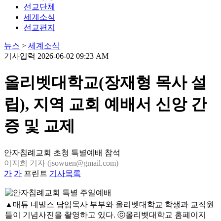
선교단체
세계소식
선교편지
뉴스
>
세계소식
기사입력 2026-06-02 09:23 AM
올리벳대학교(장재형 목사 설
립), 지역 교회 예배서 신앙 간
증 및 교제
안자침례교회 초청 특별예배 참석
이지희 기자 (jsowuen@gmail.com)
가
가
프린트
기사목록
▲매튜 네빌스 담임목사 부부와 올리벳대학교 학생과 교직원
들이 기념사진을 촬영하고 있다. ⓒ올리벳대학교 홈페이지