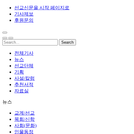
선교신문을 시작 페이지로
기사제보
후원문의
전체기사
뉴스
선교단체
기획
사설/칼럼
추천서적
자료실
뉴스
교계/선교
목회/신학
사회(문화)
인물동정