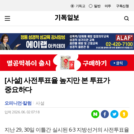
기독교
일반
미주
구독신청
[사설] 사전투표율 높지만 본 투표가
중요하다
오피니언·칼럼
사설
입력 2026. 06. 02 07:18
지난 29, 30일 이틀간 실시된 6·3 지방선거의 사전투표율