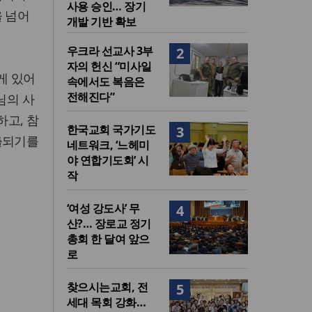
사용 승인… 장기
을 넘어
개발 기반 확보
우크라 선교사 3부
2
자의 헌신 “미사일
게 있어
속에서도 복음은
전해진다”
님의 사
고, 참
한국교회 국가기도
3
출되기를
네트워크, ‘느헤미
야 연합기도회’ 시
작
‘여성 강도사’ 무
4
산?… 장로교 정기
총회 한 달여 앞으
로
찾으시는교회, 전
5
세대 목회 강화…