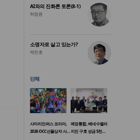
AI와의 진화론 토론(8-1)
허정윤
소명자로 살고 있는가?
박진호
단체
사마리안퍼스 코리아,
예장통합, 베네수엘라
2026 OCC선물상자 사…
지진 구호 성금 5천…