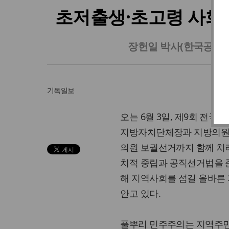
초저출생·초고령 사회,
장헌일 박사(한국공공
기독일보
오는 6월 3일, 제9회 전
지방자치단체장과 지방의원, 
의원 보궐선거까지 함께 치
치적 중립과 공직선거법을 
해 지역사회를 섬길 올바른
안고 있다.
풀뿌리 민주주의는 지역주민