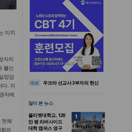
에는 미치
인도 마하라슈트라주 개종 금
지방자치
지법 시행… 기독교계 강력 반
올리벳대학교, 120만 평 리버사
과 불신
발
이드 대학 캠퍼스 영구 사용 승
美 이민구금센터에 억류됐던
 실망감
인… 장기 개발 기반 확보
한인 목회자 석방돼
우크라 선교사 3부자의 헌신
속보
“미사일 속에서도 복음은 전해
“미래 선교, 분쟁·빈곤 지역 출
다. 지
진다”
신이 주도”
인도 마하라슈트라주 개종 금
유권자에
지법 시행… 기독교계 강력 반
올리벳대학교, 120만 평 리버사
많이 본 뉴스
발
이드 대학 캠퍼스 영구 사용 승
인… 장기 개발 기반 확보
올리벳대학교, 120
1
 첫해
만 평 리버사이드
대학 캠퍼스 영구
의회의