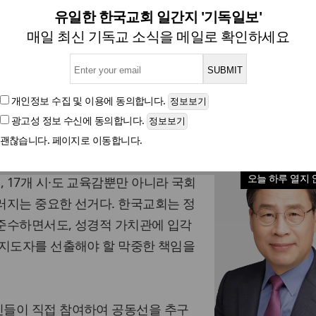
 풀뿌리 민주주의의 희망은 '
유일한 한국교회 일간지 '기독일보'
매일 최신 기독교 소식을 메일로 확인하세요
정책개발연구원장, 한국지방자치학회 국회정책위원장,
개인정보 수집 및 이용
에 동의합니다.
광고성 정보 수신
에 동의합니다.
글자크기
괜찮습니다. 페이지로 이동합니다.
국동시지방선거가 실시된다. 이번 선거는
오늘 하루 열지 
17개 시·도 교육감뿐만 아니라 국회
러지는 중요한 선거다. 한국교회는 정
준수하면서도, 성경적 가치관에 입각
 지도자를 선출해야 할 막중한 책임을
들이 직접 참여하여 공동선을 추구