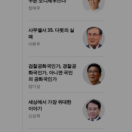
꾸는 오디세우스다
정재우
사무엘서 35. 다윗의 실
패
이희우
검찰공화국인가, 경찰공
화국인가, 아니면 국민
의 공화국인가
양기성
세상에서 가장 위대한
이야기
신성욱