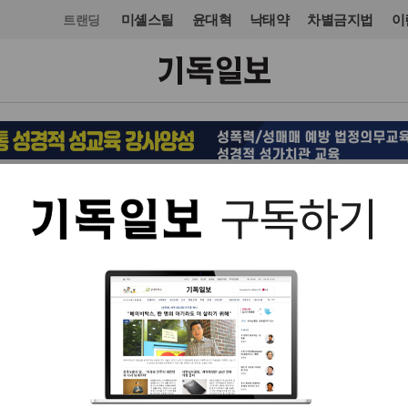
미셸스틸
윤대혁
낙태약
차별금지법
이
트랜딩
오피니언·칼럼
칼럼
입력 2026. 06. 01 20:12