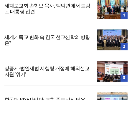
세계로교회 손현보 목사, 백악관에서 트럼
프 대통령 접견
1
세계기독교 변화 속 한국 선교신학의 방향
은?
2
상증세·법인세법 시행령 개정에 해외선교
지원 ‘위기’
3
한동대 RISE사업단, 포항 죽도시장 담은
로컬 매거진 ‘포항집’ 발간
4
전체보기
한남대·KAIST, 세계적 광자·전자기학 국제