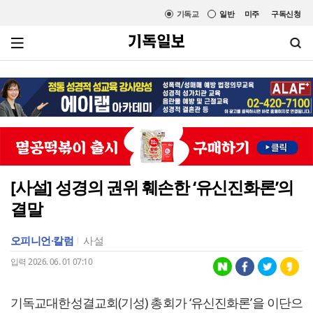
기독교
일반
미주
구독신청
[사설] 성경의 권위 훼손한 ‘유신진화론’의
결말
오피니언·칼럼
사설
입력 2026. 06. 01 07:10
기독교대한성결교회(기성) 총회가 ‘유신진화론’을 이단으