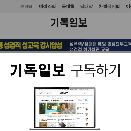
미셸스틸
윤대혁
낙태약
차별금지법
이
트랜딩
오피니언·칼럼
기고
입력 2026. 05. 31 19:42