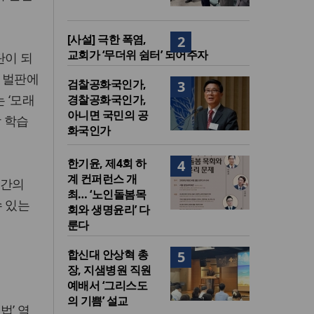
[사설] 극한 폭염,
2
교회가 ‘무더위 쉼터’ 되어주자
탄이 되
 벌판에
검찰공화국인가,
3
 ‘모래
경찰공화국인가,
아니면 국민의 공
상 학습
화국인가
한기윤, 제4회 하
4
계 컨퍼런스 개
인간의
최… ‘노인돌봄목
수 있는
회와 생명윤리’ 다
룬다
합신대 안상혁 총
5
장, 지샘병원 직원
예배서 ‘그리스도
의 기쁨’ 설교
법’ 역