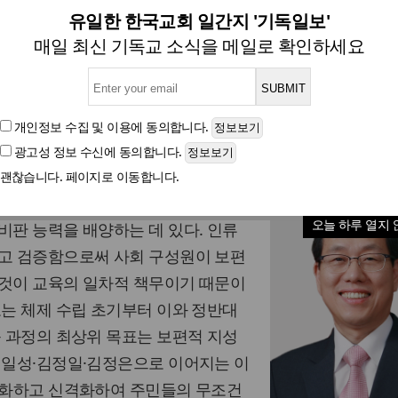
가공된 역사: 북한 우상화 교
유일한 한국교회 일간지 '기독일보'
매일 최신 기독교 소식을 메일로 확인하세요
안승오 교수(영남신학대학교 선교신학)
개인정보 수집 및 이용
에 동의합니다.
광고성 정보 수신
에 동의합니다.
글자크기
괜찮습니다. 페이지로 이동합니다.
 본질적 가치는 객관적 사실에 기반
오늘 하루 열지 
비판 능력을 배양하는 데 있다. 인류
하고 검증함으로써 사회 구성원이 보편
 것이 교육의 일차적 책무이기 때문이
도는 체제 수립 초기부터 이와 정반대
육 과정의 최상위 목표는 보편적 지성
김일성·김정일·김정은으로 이어지는 이
절대화하고 신격화하여 주민들의 무조건