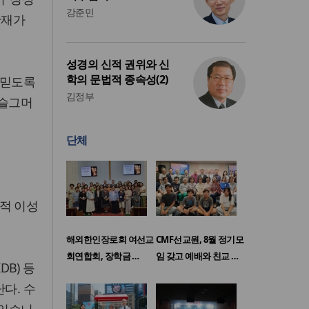
강준민
잔재가
성경의 신적 권위와 신
학의 문법적 종속성(2)
 믿도록
김정부
 슬그머
단체
적 이성
해외한인장로회 여선교
CMF선교원, 8월 정기모
회연합회, 장학금 …
임 갖고 예배와 친교 …
B) 등
다. 수