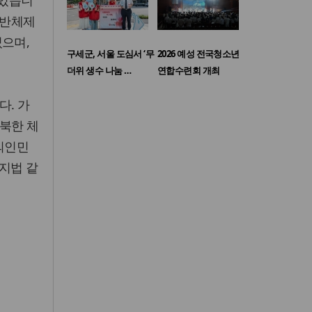
 있습니
 반체제
었으며,
구세군, 서울 도심서 ‘무
2026 예성 전국청소년
더위 생수 나눔 …
연합수련회 개최
다. 가
북한 체
의인민
축지법 같