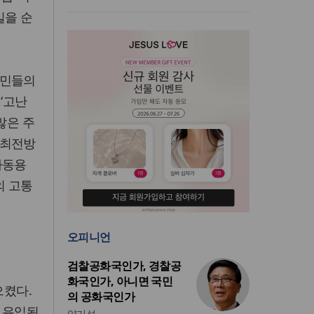
길을 순
주민들의
‘고난
많은 주
 최전방
아동용
의 고통
오피니언
검찰공화국인가, 경찰공
화국인가, 아니면 국민
으켰다.
의 공화국인가
 유입된
양기성