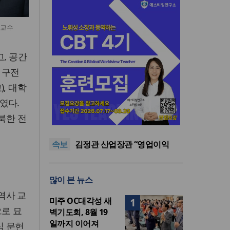
 교수
, 공간
 구전
, 대학
였다.
북한 전
교진추, 2022 개정 통합과학 내
‘후성유전 해석 가능성’ 관련 청
단일종목 레버리지 ETF 거래
속보
원
40.6%가 외국인…과다호가부
김정관 산업장관 “영업이익
담금 도입 추진
N% 성과급 반대…반도체 성과
서울 부동산 토론회서 세제 개
재투자해야”
편 우려…“전월세 매물 줄고 주
“하나님 앞에서 광복의 은혜 기
많이 본 뉴스
거 불안 커져”
억하고 책임 감당해야”
교진추, 2022 개정 통합과학 내
‘후성유전 해석 가능성’ 관련 청
단일종목 레버리지 ETF 거래
역사 교
미주 OC대각성 새
1
원
40.6%가 외국인…과다호가부
으로 묘
벽기도회, 8월 19
담금 도입 추진
일까지 이어져
식 문헌