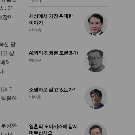
, 21
세상에서 가장 위대한
대(장마
이야기
신성욱
북한 당
이고 상
AI와의 진화론 토론(8-1)
허정윤
 매체
다.
 비결은
소명자로 살고 있는가?
박진호
 탁월한
 부정한
영혼의 오아시스에 잠시
머무십시오
 ‘정상