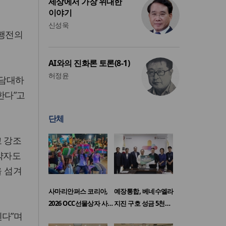
세상에서 가장 위대한
이야기
신성욱
도행전의
AI와의 진화론 토론(8-1)
허정윤
 담대하
한다”고
단체
고 강조
 약자도
을 섬겨
사마리안퍼스 코리아,
예장통합, 베네수엘라
2026 OCC선물상자 사…
지진 구호 성금 5천…
된다”며