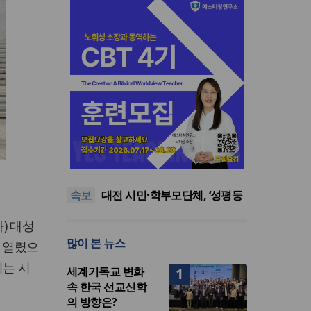
한남대·KAIST, 세계적 광자·전
자기학 국제학술대회 ‘PIERS’
공실(空室) 공화국
대전 유치
대전 시민·학부모단체, ‘성평등
속보
복지국’ 조직개편안 철회 촉구
세기총 “자유를 지키며 하나 된
희망의 미래를 향하여”
한동대 RISE사업단, 포항 죽도
) 대성
시장 담은 로컬 매거진 ‘포항집’
한남대·KAIST, 세계적 광자·전
많이 본 뉴스
발간
자기학 국제학술대회 ‘PIERS’
공실(空室) 공화국
 열렸으
대전 유치
기는 시
세계기독교 변화
1
속 한국 선교신학
의 방향은?