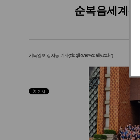
순복음세계선교
기독일보
장지동 기자
(
zidgilove@cdaily.co.kr
)