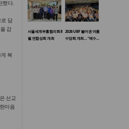
전했다.
으로 담
을 감
서울세계부흥협의회 8
2026 UBF 불어권 여름
월 연합성회 개최
수양회 개최… “예수…
하게 복
은 선교
 한마음