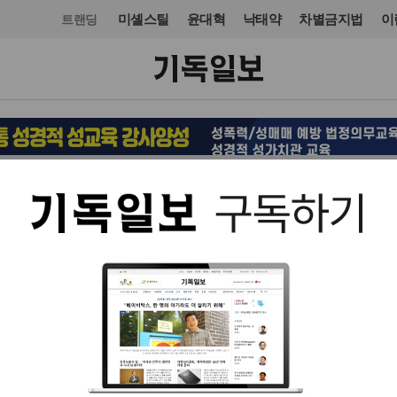
미셸스틸
윤대혁
낙태약
차별금지법
이
트랜딩
선교
입력 2026. 05. 27 15:05