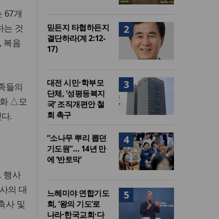
 67개
하는 것
믿든지 타협하든지
2
결단하라(계 2:12-
, 복음
17)
대전 시민·학부모
3
가족들의
단체, ‘성평등복지
화 △모
국’ 조직개편안 철
회 촉구
다.
“소나무 뿌리 뽑던
4
기도원”… 14년 만
에 ‘반토막’
 행사
사의 대
느헤미야 연합기도
5
축사 및
회, ‘왕의 기도’로
나라·한국교회·다