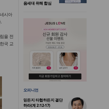
음세대 위해 합심
도네시아
.
림을 전
한국 교
오피니언
믿든지 타협하든지 결단
하라(계 2:12-17)