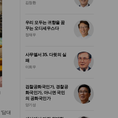
김창환
우리 모두는 귀향을 꿈
꾸는 오디세우스다
정재우
사무엘서 35. 다윗의 실
패
이희우
검찰공화국인가, 경찰공
화국인가, 아니면 국민
되
의 공화국인가
양기성
 ‘담대