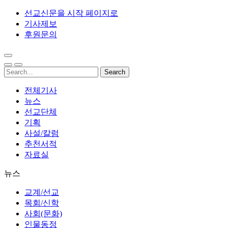
선교신문을 시작 페이지로
기사제보
후원문의
전체기사
뉴스
선교단체
기획
사설/칼럼
추천서적
자료실
뉴스
교계/선교
목회/신학
사회(문화)
인물동정