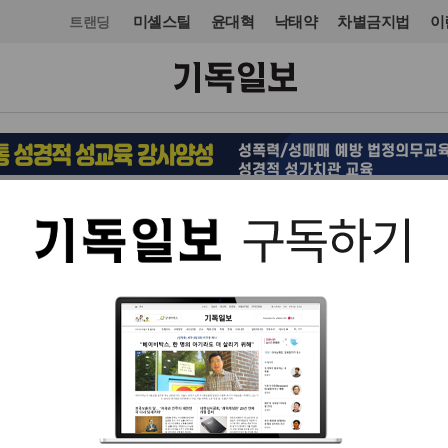
미셸스틸
윤대혁
낙태약
차별금지법
이
트랜딩
선교
입력 2025. 10. 01 16:24