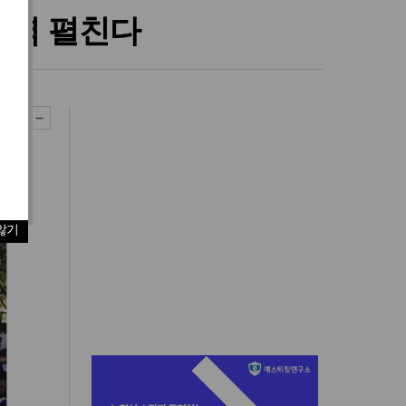
사역 펼친다
않기