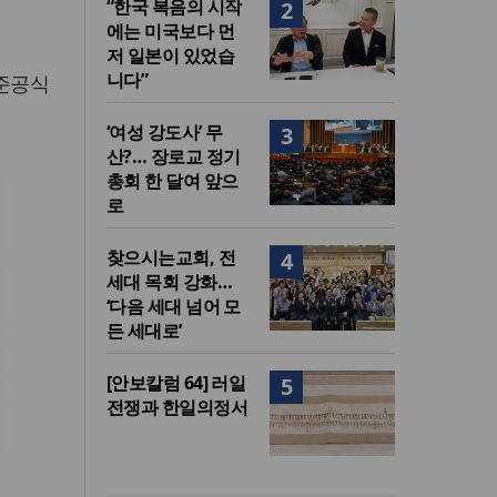
“한국 복음의 시작
2
에는 미국보다 먼
저 일본이 있었습
니다”
 준공식
‘여성 강도사’ 무
3
산?… 장로교 정기
총회 한 달여 앞으
로
찾으시는교회, 전
4
세대 목회 강화…
‘다음 세대 넘어 모
든 세대로’
[안보칼럼 64] 러일
5
전쟁과 한일의정서