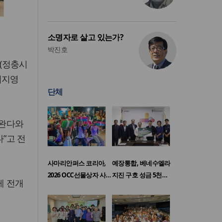
소명자로 살고 있는가?
박진호
(정충시
최지영
단체
르완다와
”고 전
사마리안퍼스 코리아,
예장통합, 베네수엘라
2026 OCC선물상자 사…
지진 구호 성금 5천…
게 전개