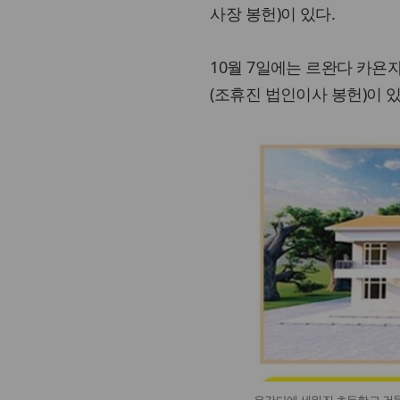
사장 봉헌)이 있다.
10월 7일에는 르완다 카욘
(조휴진 법인이사 봉헌)이 있