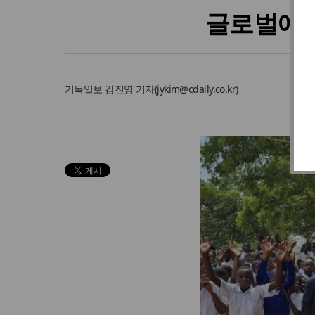
글로벌에듀
기독일보
김진영 기자
(
jykim@cdaily.co.kr
)