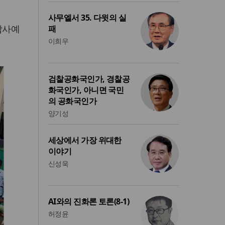
사무엘서 35. 다윗의 실
감사예
패
이희우
검찰공화국인가, 경찰공
화국인가, 아니면 국민
의 공화국인가
양기성
세상에서 가장 위대한
이야기
신성욱
AI와의 진화론 토론(8-1)
허정윤