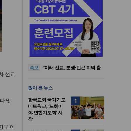
[최원호 목사의 영혼의 양식 63]
말씀은 같은데 왜 열매는 다를
美 이민구금센터에 억류됐던
까?
한인 목회자 석방돼
우크라 선교사 3부자의 헌신
속보
“미사일 속에서도 복음은 전해
“미래 선교, 분쟁·빈곤 지역 출
차 선교
진다”
신이 주도”
인도 마하라슈트라주 개종 금
지법 시행… 기독교계 강력 반
[최원호 목사의 영혼의 양식 63]
많이 본 뉴스
발
말씀은 같은데 왜 열매는 다를
美 이민구금센터에 억류됐던
까?
한인 목회자 석방돼
한국교회 국가기도
다 및
1
네트워크, ‘느헤미
야 연합기도회’ 시
작
형규 이