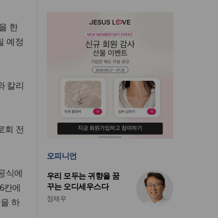
을 한
릴 예정
와 칼리
로회 전
오피니언
준공식에
우리 모두는 귀향을 꿈
꾸는 오디세우스다
6칸에
정재우
을 하