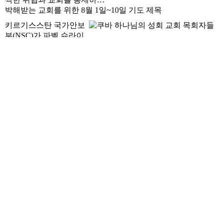
박해받는 교회를 위한 8월 1일~10일 기도 제목
키르기스스탄 국가안보
부(NSC)가 파벨 슈라이
더(Pavel Shreider) 목사를
강제로 …
박해받는 교회를 위한 7월 21일~31일 기도 제목
릴리안(Lilyan)은 테러로 남편을 잃고 어린 딸과 피난
길에 오른 뒤에도 고된 …
박해받는 교회를 위한 7월 11일~20일 기도 제목
말레이시아 밀림 속 오지 마을에서 아셀
(Asher) 목사와 오픈도어 동역자가 험…
박해받는 교회를 위한 7월 1일~10일 기도 제목
나이지리아 북부에서 무장 괴한들에게 2~5세 영
유아와 교사 등 100여 명이 납…
박해받는 교회를 위한 6월 21일~30일 기도 제목
사우디아라비아는 최근 현대화 개혁을 추진하
고 있으나, 여전히 교회 건물…
박해받는 교회를 위한 6월 11일~20일 기도 제목