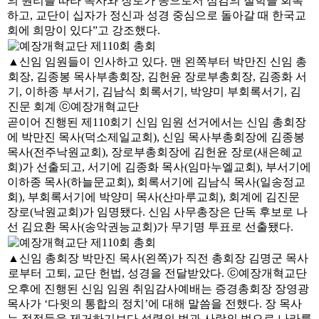
의 원리를 따라 목사와 장로가 종으로서 섬김의 철학을 회복
하고, 교단이 십자가 정신과 성경 중심으로 돌아갈 때 한국교
회에 희망이 있다”고 강조했다.
▲신임 임원들이 인사하고 있다. 맨 왼쪽부터 박만진 신임 총
회장, 김종봉 목사부총회장, 김헌윤 장로부총회장, 김종화 서
기, 이하종 부서기, 김남식 회록서기, 박양미 부회록서기, 김
진문 회계 ⓒ예장개혁교단
곧이어 진행된 제110회기 신임 임원 선거에서는 신임 총회장
에 박만진 목사(덕소제일교회), 신임 목사부총회장에 김종봉
목사(전주낙원교회), 장로부총회장에 김헌윤 장로(새은혜교
회)가 선출되고, 서기에 김종화 목사(임마누엘교회), 부서기에
이하종 목사(하늘문교회), 회록서기에 김남식 목사(일송정교
회), 부회록서기에 박양미 목사(산마루교회), 회계에 김진문
장로(낙원교회)가 임명됐다. 신임 사무총장은 단독 후보로 나
선 김요환 목사(송악권능교회)가 무기명 투표로 선출됐다.
▲신임 총회장 박만진 목사(왼쪽)가 직전 총회장 김명군 목사
로부터 고퇴, 교단 헌법, 성경을 전달받았다. ⓒ예장개혁교단
오후에 진행된 신임 임원 취임감사예배는 증경총회장 장영광
목사가 ‘다윗의 통합의 정치’에 대해 말씀을 전했다. 장 목사
는 정적들을 제거하기보다 성령의 법과 사랑의 법으로 나라를