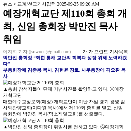
뉴스
>
교계/선교
기사입력 2025-09-25 09:20 AM
예장개혁교단 제110회 총회 개
최, 신임 총회장 박만진 목사
취임
이지희 기자 (jsowuen@gmail.com)
가
가
프린트
기사목록
박만진 총회장 “화합 통해 교단의 회복과 성장 위해 노력하겠
다”
부총회장에 김종봉 목사, 김헌윤 장로, 사무총장에 김요환 목
사
▲총회 참석자들이 단체 기념사진을 촬영하고 있다. ⓒ예장
개혁교단
대한예수교장로회(예장) 개혁교단이 지난 23일 경기 광명 감
사와찬양교회(이다윗 목사)에서 제110회 총회를 열고, 신임
총회장에 박만진 목사(덕소제일교회)를 선출했다.
▲박만진 신임 총회장이 취임사를 전하고 있다. ⓒ예장개혁