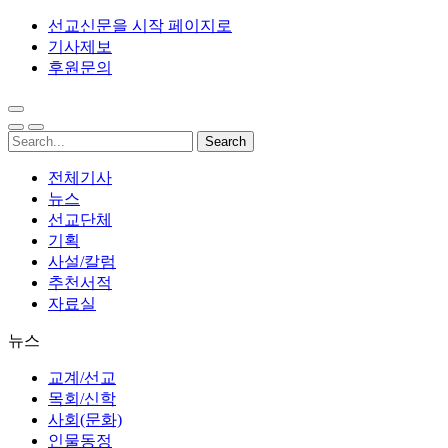
선교신문을 시작 페이지로
기사제보
후원문의
전체기사
뉴스
선교단체
기획
사설/칼럼
추천서적
자료실
뉴스
교계/선교
목회/신학
사회(문화)
인물동정