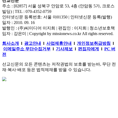
선교신문
주소 : [02857] 서울 성북구 안암로 53, 4층 (안암동 5가, 크로스
빌딩) | TEL : 070-4352-0759
인터넷신문 등록번호: 서울 아01350 | 인터넷신문 등록(발행)
일자 : 2010. 09. 16
발행인 : (주)씨미디어 이지희 | 편집인 : 이지희 | 청소년보호책
임자 : 강은미 | Copyright by missionews.co.kr All rights reserved.
회사소개
l
광고안내
l
사업제휴안내
l
개인정보취급방침
l
이메일주소 무단수집거부
l
기사제보
l
편집자에게
l
PC 버
전
선교신문의 모든 콘텐츠는 저작권법의 보호를 받는바, 무단 전
재·복사·배포 등은 법적제재를 받을 수 있습니다.