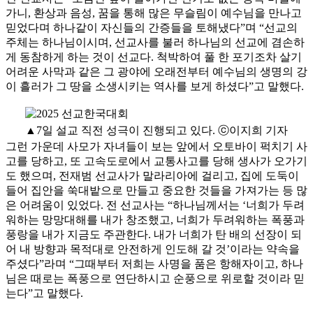
가니, 환상과 음성, 꿈을 통해 많은 무슬림이 예수님을 만나고
믿었다며 하나같이 자신들의 간증들을 토해냈다”며 “선교의
주체는 하나님이시며, 선교사를 불러 하나님의 선교에 겸손하
게 동참하게 하는 것이 선교다. 척박하여 풀 한 포기조차 살기
어려운 사막과 같은 그 광야에 오래전부터 예수님의 생명의 강
이 흘러가 그 땅을 소생시키는 역사를 보게 하셨다”고 말했다.
▲7일 설교 직전 성극이 진행되고 있다. ⓒ이지희 기자
그런 가운데 사모가 자녀들이 보는 앞에서 오토바이 퍽치기 사
고를 당하고, 또 고속도로에서 교통사고를 당해 생사가 오가기
도 했으며, 전재범 선교사가 말라리아에 걸리고, 집에 도둑이
들어 집안을 쑥대밭으로 만들고 중요한 것들을 가져가는 등 많
은 어려움이 있었다. 전 선교사는 “하나님께서는 ‘너희가 두려
워하는 망망대해를 내가 창조했고, 너희가 두려워하는 폭풍과
풍랑을 내가 지금도 주관한다. 내가 너희가 탄 배의 선장이 되
어 내 방향과 목적대로 안전하게 인도해 갈 것’이라는 약속을
주셨다”라며 “그때부터 저희는 사명을 품은 항해자이고, 하나
님은 때로는 폭풍으로 연단하시고 순풍으로 위로할 것이라 믿
는다”고 말했다.