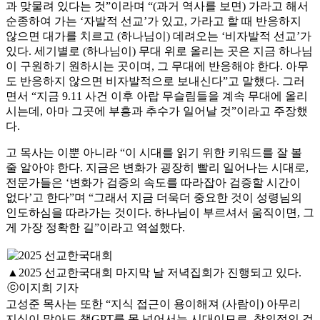
과 맞물려 있다는 것”이라며 “(과거 역사를 보면) 가라고 해서
순종하여 가는 ‘자발적 선교’가 있고, 가라고 할 때 반응하지
않으면 대가를 치르고 (하나님이) 데려오는 ‘비자발적 선교’가
있다. 세기별로 (하나님이) 무대 위로 올리는 곳은 지금 하나님
이 구원하기 원하시는 곳이며, 그 무대에 반응해야 한다. 아무
도 반응하지 않으면 비자발적으로 보내신다”고 말했다. 그러
면서 “지금 9.11 사건 이후 아랍 무슬림들을 계속 무대에 올리
시는데, 아마 그곳에 부흥과 추수가 일어날 것”이라고 주장했
다.
고 목사는 이뿐 아니라 “이 시대를 읽기 위한 키워드를 잘 볼
줄 알아야 한다. 지금은 변화가 굉장히 빨리 일어나는 시대로,
전문가들은 ‘변화가 검증의 속도를 따라잡아 검증할 시간이
없다’고 한다”며 “그래서 지금 더욱더 중요한 것이 성령님의
인도하심을 따라가는 것이다. 하나님이 부르셔서 움직이면, 그
게 가장 정확한 길”이라고 역설했다.
▲2025 선교한국대회 마지막 날 저녁집회가 진행되고 있다.
ⓒ이지희 기자
고성준 목사는 또한 “지식 접근이 용이해져 (사람이) 아무리
지식이 많아도 챗GPT를 못 넘어서는 시대이므로, 창의적인 것