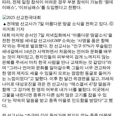
따라, 전체 일정 참석이 어려운 경우 부분 참석이 가능한 ‘원데
이패스’, ‘이브닝패스’를 도입했다고 전했다.
▲전재범 선교사가 7일 아름다운 땅끝 소식을 전하고 있다. ⓒ
이지희 기자
대회 마지막 순서인 7일 저녁집회에서 ‘아름다운 땅끝소식’을
전한 전재범 세네갈 선교사(GMP 소속)는 ‘사명을 품은 항해
자’라는 주제로 발표했다. 전 선교사는 “인구 97%가 무슬림인
세네갈에서 14년간 사역하면서 처음에는 언어와 문화를 배우
는 것이 재미있고, 현지인들의 피부색이 검게 느껴지지 않는
은혜를 주셔서 마치 한국 사람을 만나 교제하는 것 같았다”라
며 “그러나 언어와 문화를 알아갈수록 그들이 너무 견고하여
한 명의 제자도 세울 수 있을지 모르는 깜깜한 동굴로 들어가
는 느낌이었다”고 말했다. 이후 한 달간 위경련을 앓고, 35세의
나이로 대상포진을 겪은 전 선교사는 “에스겔서 47장 말씀과
함께 ‘그 강가에 한 명의 어부로 내가 너를 불렀다. 이곳에서
그물을 내린다면 종류가 다른 심히 많은 고기를 잡을 수 있
다’는 약속의 말씀을 받고 종족 마을로 인도함을 받았다”고 했
다.
전 선교사는 “조금만 깊이 들어가면 전기도 없는 종족 마을에