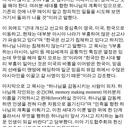
을 해야 한다. 여러분 세대를 향한 하나님의 계획이 있으므로,
기존의 것에 너무 매이지 말고 창의적인 일들을 시도해 보면
거기서 돌파가 나올 것”이라고 말했다.
이 외에도 “근대 개신교 선교의 중심축이 영국, 미국, 한국으로
이동하고, 현재는 대부분 아시아 나라가 부흥하여 많은 선교사
가 파송되고 있다”며 “한국은 선교가 침체하고 있다고 하지만,
하나님 나라는 침체하지 않는다”고 말했다. 고 목사는 “(부흥
하는) 아시아, 남미 등 제삼세계의 공통적인 특징은 열정은 있
는데 무엇을 해야 할지 모르는 것”이라며 “한국만 한 시대 빨
리 부흥이 일어난 것은 미국의 바통을 이어받은 한국이, 믿음
의 선배들이 맨땅에 헤딩하며 일군 믿음의 유업 위에서 수많은
아시아인을 이끌고 갈 사명이 있기 때문”이라고 강조했다.
마지막으로 고 목사는 “하나님을 감동시키는 사람이 되자. 하
나님께 각인되는 순간(3M, memory making moment) 여러분의
이름을 기억하시고 편애(favor)하실 것이다. 하나님을 감동케
하면 인생을 전혀 다른 차원으로 옮기신다”며 “민족을 향한 하
나님의 계획을 이뤄가고, 이전 세대가 이룬 발판 위에 한 단계
올라서서 무엇을 행하든 하나님이 앞서 가시고 지지하는 놀라
운 인생이 되길 바란다”고 당부했다. 이어 기도합주회와 헌신