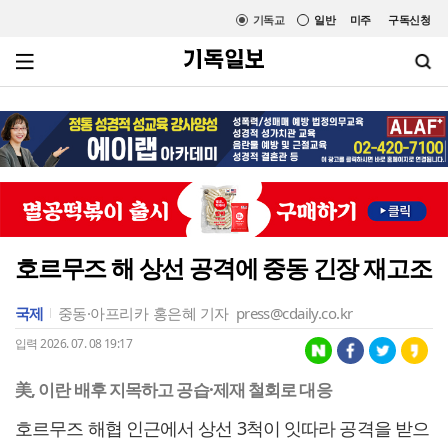
기독교
일반
미주
구독신청
호르무즈 해 상선 공격에 중동 긴장 재고조
국제
중동·아프리카
홍은혜 기자
press@cdaily.co.kr
입력 2026. 07. 08 19:17
美, 이란 배후 지목하고 공습·제재 철회로 대응
호르무즈 해협 인근에서 상선 3척이 잇따라 공격을 받으