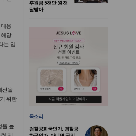
후원금 5천만 원 전
달받아
 대응
 해당
라는 입
 개선을
기 위한
목소리
성을 높
검찰공화국인가, 경찰공
관련 제
화국인가, 아니면 국민