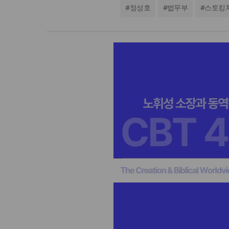
#
정성호
#
법무부
#
스토킹