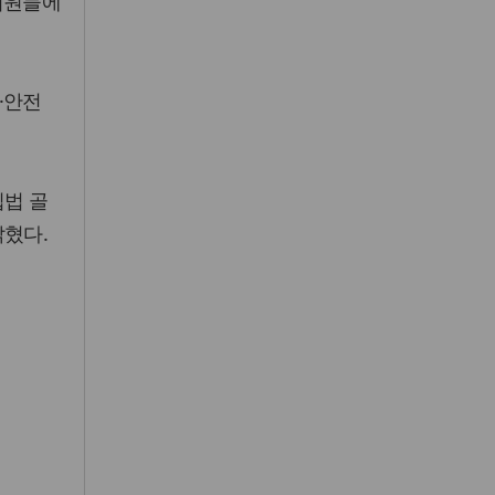
위원들에
·안전
입법 골
밝혔다.