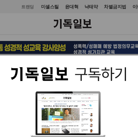
미셸스틸
윤대혁
낙태약
차별금지법
이
트랜딩
사회
입력 2026. 07. 08 19:18