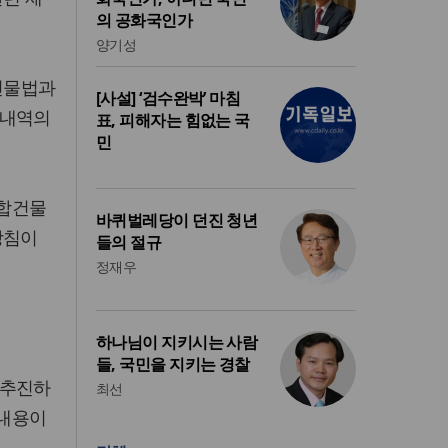
의 공화국인가
양기성
건물법과
[사설] ‘검수완박’ 마침
 내역의
표, 피해자는 힘없는 국
민
집합건물
바퀴벌레당이 던진 청년
방침이
들의 절규
정재우
하나님이 지키시는 사람
들, 국민을 지키는 경찰
 추진하
최선
 내용이