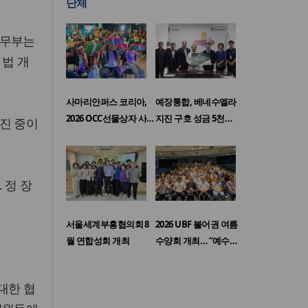
단체
법무부는
 법 개
사마리안퍼스 코리아,
예장통합, 베네수엘라
2026 OCC선물상자 사…
지진 구호 성금 5천…
진 중이
 정 장
서울세계부흥협의회 8
2026 UBF 불어권 여름
월 연합성회 개최
수양회 개최… “예수…
대한 협