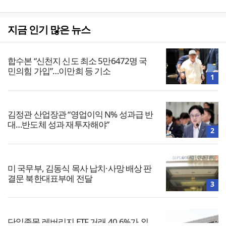
지금 인기 많은 뉴스
합수본 “신천지 신도 최소 5만6472명 국
민의힘 가입”…이만희 등 기소
1
김정관 산업장관 “영업이익 N% 성과급 반
대…반도체 성과 재투자해야”
2
미 국무부, 김동식 목사 납치·사망 배상 판
결문 북한대표부에 전달
3
단일종목 레버리지 ETF 거래 40.6%가 외