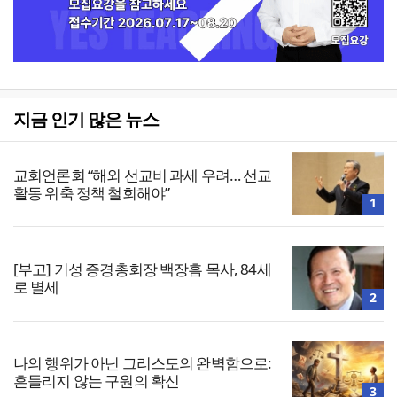
지금 인기 많은 뉴스
교회언론회 “해외 선교비 과세 우려… 선교
활동 위축 정책 철회해야”
1
[부고] 기성 증경총회장 백장흠 목사, 84세
로 별세
2
나의 행위가 아닌 그리스도의 완벽함으로:
흔들리지 않는 구원의 확신
3