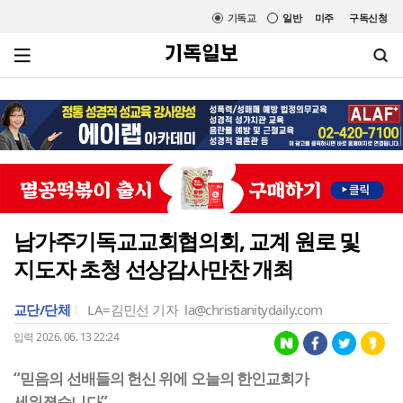
기독교
일반
미주
구독신청
남가주기독교교회협의회, 교계 원로 및
지도자 초청 선상감사만찬 개최
교단/단체
LA=김민선 기자
la@christianitydaily.com
입력 2026. 06. 13 22:24
“믿음의 선배들의 헌신 위에 오늘의 한인교회가
세워졌습니다”