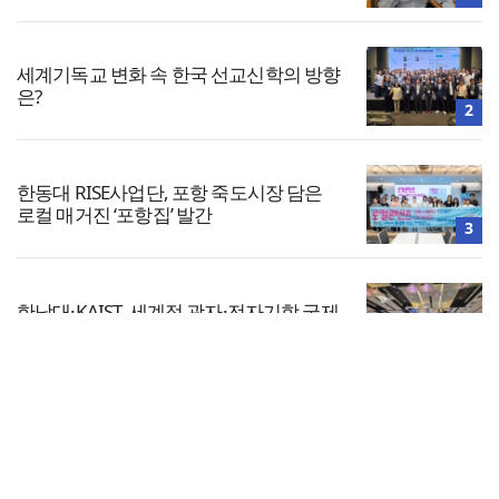
세계기독교 변화 속 한국 선교신학의 방향
은?
2
한동대 RISE사업단, 포항 죽도시장 담은
로컬 매거진 ‘포항집’ 발간
3
한남대·KAIST, 세계적 광자·전자기학 국제
학술대회 ‘PIERS’ 대전 유치
4
전체보기
느헤미야 연합기도회, ‘왕의 기도’로 나라·
한국교회·다음세대 위해 합심
교회일반
5
교회