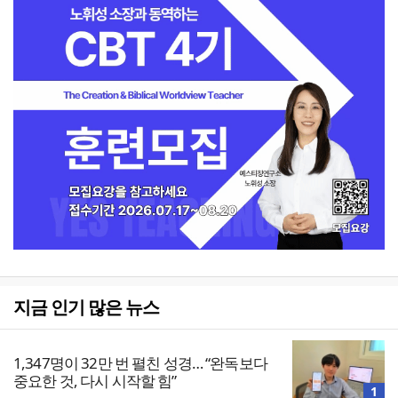
지금 인기 많은 뉴스
1,347명이 32만 번 펼친 성경… “완독보다
중요한 것, 다시 시작할 힘”
1