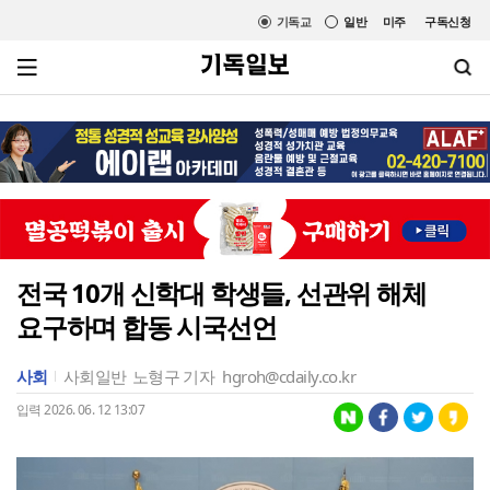
기독교
일반
미주
구독신청
전국 10개 신학대 학생들, 선관위 해체
요구하며 합동 시국선언
사회
사회일반
노형구 기자
hgroh@cdaily.co.kr
입력 2026. 06. 12 13:07