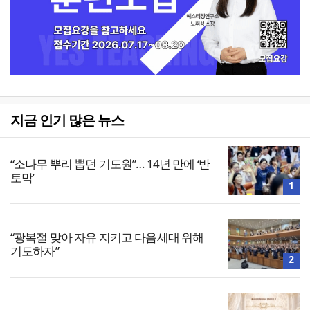
지금 인기 많은 뉴스
“소나무 뿌리 뽑던 기도원”… 14년 만에 ‘반
토막’
1
“광복절 맞아 자유 지키고 다음세대 위해
기도하자”
2