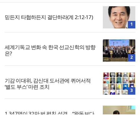
믿든지 타협하든지 결단하라(계 2:12-17)
1
세계기독교 변화 속 한국 선교신학의 방향
은?
2
기감 이대위, 감신대 도서관에 퀴어서적
‘별도 부스’ 마련 조치
3
1,347명이 32만 번 펼친 성경… “완독보다
중요한 것, 다시 시작할 힘”
4
전체보기