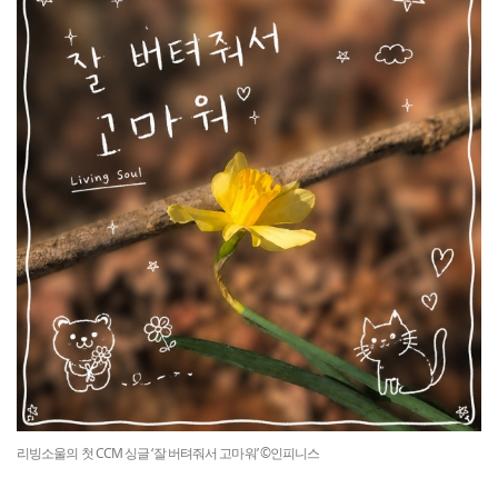
리빙소울의 첫 CCM 싱글 ‘잘 버텨줘서 고마워’ ©인피니스