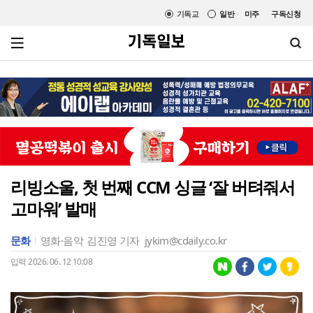
기독교
일반
미주
구독신청
리빙소울, 첫 번째 CCM 싱글 ‘잘 버텨줘서
고마워’ 발매
문화
영화·음악
김진영 기자
jykim@cdaily.co.kr
입력 2026. 06. 12 10:08