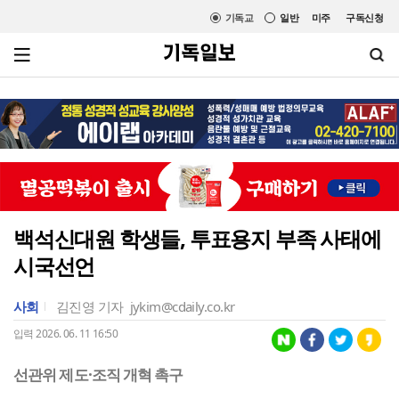
기독교
일반
미주
구독신청
백석신대원 학생들, 투표용지 부족 사태에
시국선언
사회
김진영 기자
jykim@cdaily.co.kr
입력 2026. 06. 11 16:50
선관위 제도·조직 개혁 촉구