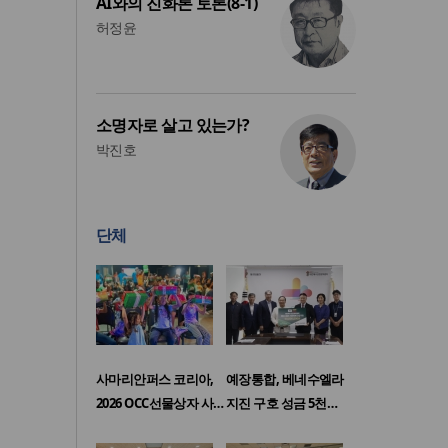
AI와의 진화론 토론(8-1)
허정윤
소명자로 살고 있는가?
박진호
단체
사마리안퍼스 코리아,
예장통합, 베네수엘라
2026 OCC선물상자 사…
지진 구호 성금 5천…