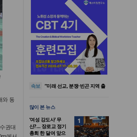
[최원호 목사의 영혼의 양식 63]
말씀은 같은데 왜 열매는 다를
美 이민구금센터에 억류됐던
장
까?
한인 목회자 석방돼
우크라 선교사 3부자의 헌신
속보
“미사일 속에서도 복음은 전해
“미래 선교, 분쟁·빈곤 지역 출
진다”
신이 주도”
인도 마하라슈트라주 개종 금
개와 동
지법 시행… 기독교계 강력 반
[최원호 목사의 영혼의 양식 63]
많이 본 뉴스
발
말씀은 같은데 왜 열매는 다를
美 이민구금센터에 억류됐던
까?
한인 목회자 석방돼
‘여성 강도사’ 무
1
산?… 장로교 정기
선수권대
총회 한 달여 앞으
0m에서