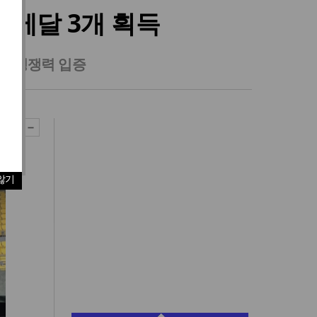
동메달 3개 획득
서 경쟁력 입증
않기