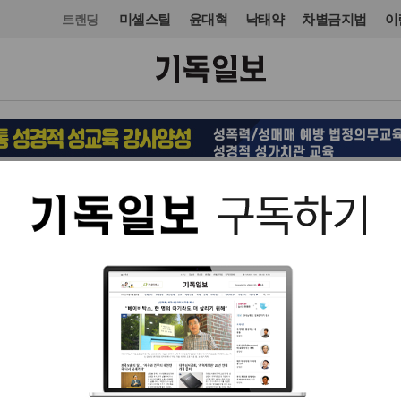
미셸스틸
윤대혁
낙태약
차별금지법
이
트랜딩
문화
스포츠
입력 2026. 06. 11 14:50