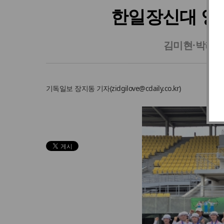
한일장신대 양궁
김미현·박라이
기독일보
장지동 기자
(
zidgilove@cdaily.co.kr
)