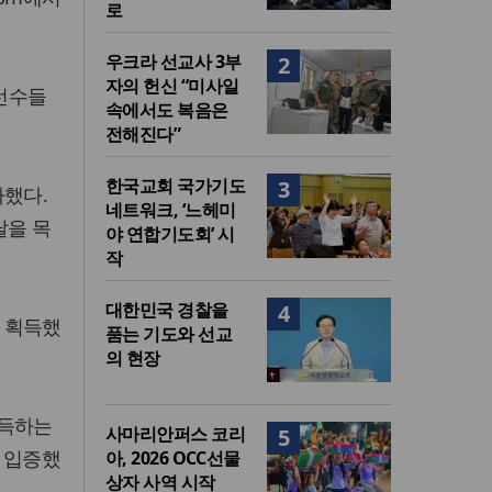
로
우크라 선교사 3부
2
자의 헌신 “미사일
 선수들
속에서도 복음은
전해진다”
한국교회 국가기도
3
가했다.
네트워크, ‘느헤미
달을 목
야 연합기도회’ 시
작
대한민국 경찰을
4
 획득했
품는 기도와 선교
의 현장
획득하는
사마리안퍼스 코리
5
 입증했
아, 2026 OCC선물
상자 사역 시작