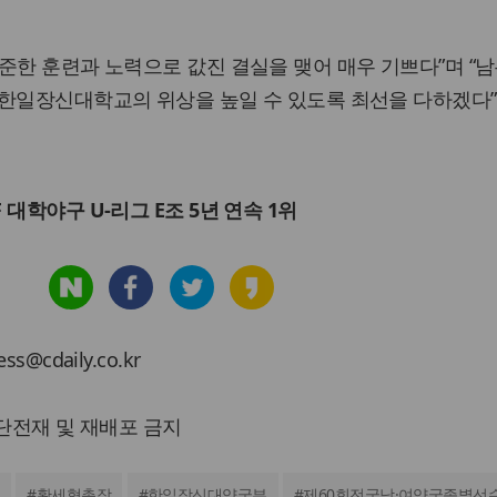
준한 훈련과 노력으로 값진 결실을 맺어 매우 기쁘다”며 “남
 한일장신대학교의 위상을 높일 수 있도록 최선을 다하겠다”
 대학야구 U-리그 E조 5년 연속 1위
cdaily.co.kr
 무단전재 및 재배포 금지
#
황세형총장
#
한일장신대양궁부
#
제60회전국남·여양궁종별선