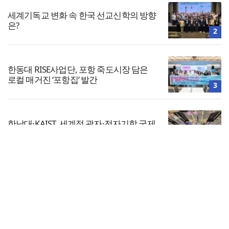
세계기독교 변화 속 한국 선교신학의 방향
은?
2
한동대 RISE사업단, 포항 죽도시장 담은
로컬 매거진 ‘포항집’ 발간
3
한남대·KAIST, 세계적 광자·전자기학 국제
학술대회 ‘PIERS’ 대전 유치
4
전체보기
느헤미야 연합기도회, ‘왕의 기도’로 나라·
한국교회·다음세대 위해 합심
교회일반
5
교회
교회언론