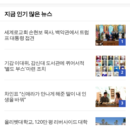
지금 인기 많은 뉴스
세계로교회 손현보 목사, 백악관에서 트럼
프 대통령 접견
1
기감 이대위, 감신대 도서관에 퀴어서적
‘별도 부스’ 마련 조치
2
차인표 “신애라가 만나게 해준 딸이 내 인
생을 바꿔”
3
올리벳대학교, 120만 평 리버사이드 대학
캠퍼스 영구 사용 승인… 장기 개발 기반 확