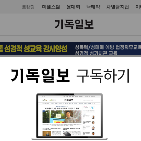
미셸스틸
윤대혁
낙태약
차별금지법
이
트랜딩
목회·신학
입력 2026. 06. 02 07:20