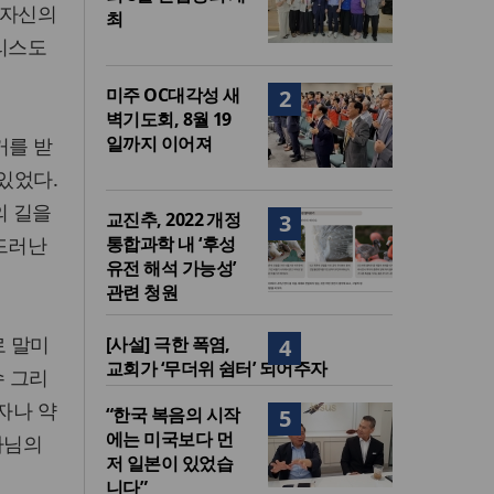
 자신의
최
그리스도
미주 OC대각성 새
2
벽기도회, 8월 19
일까지 이어져
거를 받
있었다.
의 길을
교진추, 2022 개정
3
 드러난
통합과학 내 ‘후성
유전 해석 가능성’
관련 청원
로 말미
[사설] 극한 폭염,
4
교회가 ‘무더위 쉼터’ 되어주자
수 그리
자나 약
“한국 복음의 시작
5
에는 미국보다 먼
나님의
저 일본이 있었습
니다”