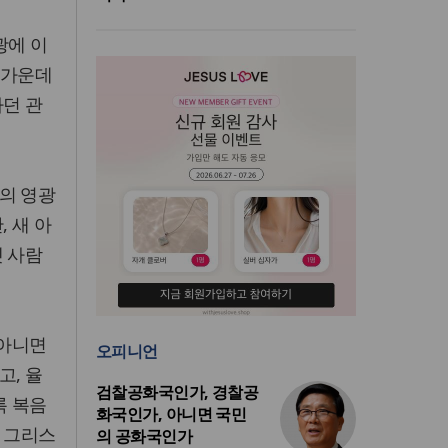
광에 이
 가운데
하던 관
의 영광
 새 아
옛 사람
 아니면
오피니언
고, 율
검찰공화국인가, 경찰공
록 복음
화국인가, 아니면 국민
수 그리스
의 공화국인가