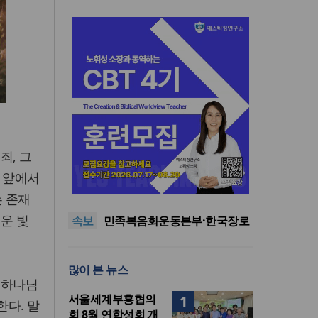
“한국 복음의 시작에는 미국보
죄, 그
다 먼저 일본이 있었습니다”
“기도로 시작한 스틸 美 대사,
법 앞에서
한미동맹의 가교 되어주길”
한기연 “전쟁을 부르는 정책을
는 존재
중단하라”
서울세계부흥협의회 8월 연합
운 빛
속보
성회 개최
민족복음화운동본부·한국장로
회총연합회, 2027 대성회 위해
“한국 복음의 시작에는 미국보
협력
다 먼저 일본이 있었습니다”
“기도로 시작한 스틸 美 대사,
많이 본 뉴스
한미동맹의 가교 되어주길”
 하나님
서울세계부흥협의
1
한다. 말
회 8월 연합성회 개