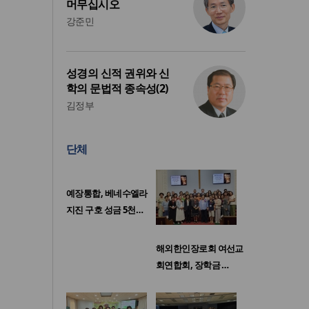
머무십시오
강준민
성경의 신적 권위와 신
학의 문법적 종속성(2)
김정부
단체
예장통합, 베네수엘라
지진 구호 성금 5천…
해외한인장로회 여선교
회연합회, 장학금 …