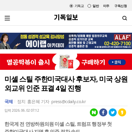
기독교
일반
미주
구독신청
미셸 스틸 주한미국대사 후보자, 미국 상원
외교위 인준 표결 4일 진행
국제
정치
홍은혜 기자
press@cdaily.co.kr
입력 2026. 06. 02 07:12
한국계 전 연방하원의원 미셸 스틸, 트럼프 행정부 첫
주한미국대사 지명 후 인준 절차 속도