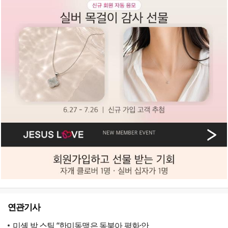
연관기사
미셸 박 스틸 “한미동맹은 동북아 평화·안