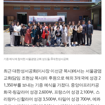
기증 예식에 참석한 서울광염교회 성도들. ©대한성서공회
최근 대한성서공회(이사장 이선균 목사)에서는 서울광염
교회(담임 조현삼 목사)의 후원으로 해외 3개국에 성경 2
1,350부를 보내는 기증 예식을 가졌다. 중앙아프리카공
화국-링갈라어 성경 2,600부, 프랑스어 성경 2,100부, 스
리랑카-신할라어 성경 3,500부, 타밀어 성경 700부, 에콰