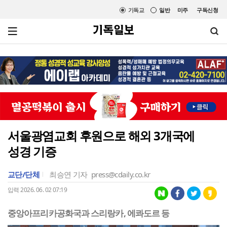
기독교
일반
미주
구독신청
서울광염교회 후원으로 해외 3개국에
성경 기증
교단/단체
최승연 기자
press@cdaily.co.kr
입력 2026. 06. 02 07:19
중앙아프리카공화국과 스리랑카, 에콰도르 등