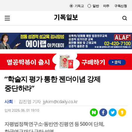
기독교
일반
미주
구독신청
“학술지 평가 통한 젠더이념 강제
중단하라”
사회
김진영 기자
jykim@cdaily.co.kr
입력 2026. 06. 01 19:10
자평법정책연구소·동반연·진평연 등 500여 단체,
한국연구재단 규탄 성명