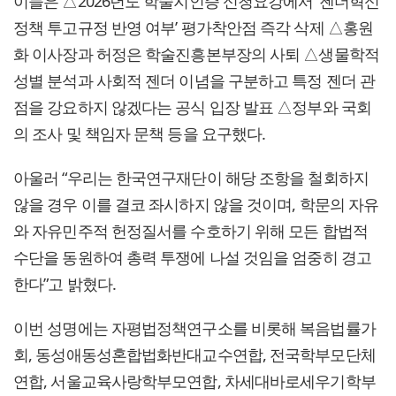
이들은 △2026년도 학술지인증 신청요강에서 ‘젠더혁신
정책 투고규정 반영 여부’ 평가착안점 즉각 삭제 △홍원
화 이사장과 허정은 학술진흥본부장의 사퇴 △생물학적
성별 분석과 사회적 젠더 이념을 구분하고 특정 젠더 관
점을 강요하지 않겠다는 공식 입장 발표 △정부와 국회
의 조사 및 책임자 문책 등을 요구했다.
아울러 “우리는 한국연구재단이 해당 조항을 철회하지
않을 경우 이를 결코 좌시하지 않을 것이며, 학문의 자유
와 자유민주적 헌정질서를 수호하기 위해 모든 합법적
수단을 동원하여 총력 투쟁에 나설 것임을 엄중히 경고
한다”고 밝혔다.
이번 성명에는 자평법정책연구소를 비롯해 복음법률가
회, 동성애동성혼합법화반대교수연합, 전국학부모단체
연합, 서울교육사랑학부모연합, 차세대바로세우기학부