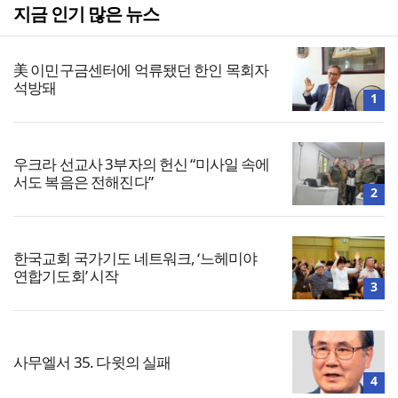
지금 인기 많은 뉴스
美 이민구금센터에 억류됐던 한인 목회자
석방돼
1
우크라 선교사 3부자의 헌신 “미사일 속에
서도 복음은 전해진다”
2
한국교회 국가기도 네트워크, ‘느헤미야
연합기도회’ 시작
3
사무엘서 35. 다윗의 실패
4