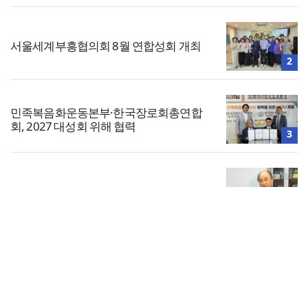
서울세계부흥협의회 8월 연합성회 개최
2
민족복음화운동본부·한국장로회총연합
회, 2027 대성회 위해 협력
3
한기연 “전쟁을 부르는 정책을 중단하라”
4
전체보기
미주 OC대각성 새벽기도회, 8월 19일까지
이어져
교회일반
5
교회