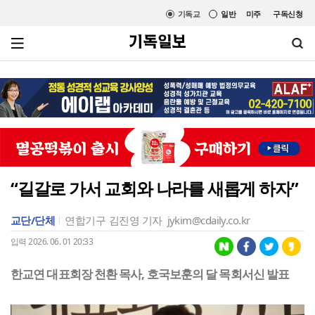
기독교
일반
미주
구독신청
“길갈로 가서 교회와 나라를 새롭게 하자”
교단/단체
연합기구
김진영 기자
jykim@cdaily.co.kr
입력 2026. 06. 01 20:33
한교연 대표회장 천환 목사, 호국보훈의 달 목회서신 발표