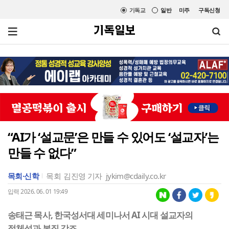
기독교
일반
미주
구독신청
“AI가 ‘설교문’은 만들 수 있어도 ‘설교자’는
만들 수 없다”
목회·신학
목회
김진영 기자
jykim@cdaily.co.kr
입력 2026. 06. 01 19:49
송태근 목사, 한국성서대 세미나서 AI 시대 설교자의
정체성과 본질 강조