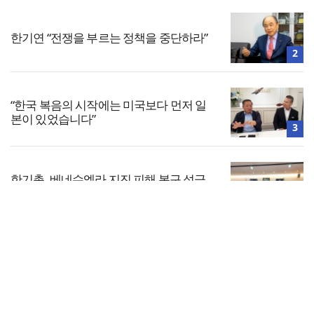
한기연 “전쟁을 부르는 정책을 중단하라”
2
“한국 복음의 시작에는 미국보다 먼저 일
본이 있었습니다”
3
한기총, 베네수엘라 지진 피해 복구 성금
1,281만원 전달
4
전체보기
“기도로 시작한 스틸 美 대사, 한미동맹의
가교 되어주길”
교회일반
5
교회