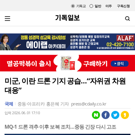
기독교
일반
미주
구독신청
미군, 이란 드론 기지 공습…“자위권 차원
대응”
국제
중동·아프리카
홍은혜 기자
press@cdaily.co.kr
입력 2026. 06. 01 17:10
MQ-1 드론 격추 이후 보복 조치…중동 긴장 다시 고조