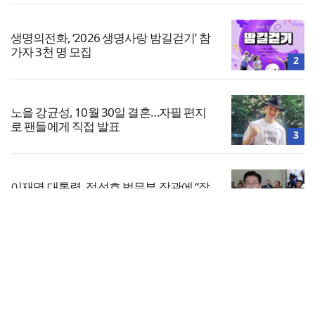
생명의전화, ‘2026 생명사랑 밤길걷기’ 참
가자 3천 명 모집
2
노을 강균성, 10월 30일 결혼…자필 편지
로 팬들에게 직접 발표
3
이재명 대통령, 정성호 법무부 장관에 “잘
버티세요”…사의 만류 해석
4
전체보기
미국 “호르무즈 해협 협상 조만간 타결”…
국제유가 80달러 아래로
교회일반
5
교회