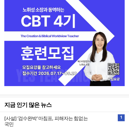
지금 인기 많은 뉴스
1
[사설] ‘검수완박’ 마침표, 피해자는 힘없는
국민