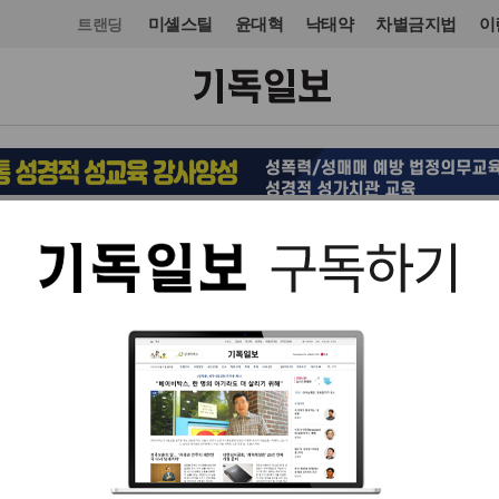
미셸스틸
윤대혁
낙태약
차별금지법
이
트랜딩
목회·신학
신학
입력 2026. 06. 01 12:50