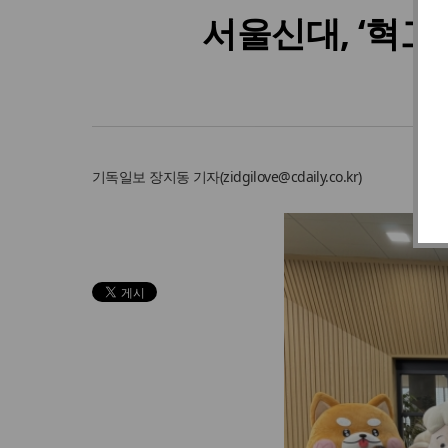
서울신대, ‘혁고
기독일보
장지동 기자
(
zidgilove@cdaily.co.kr
)