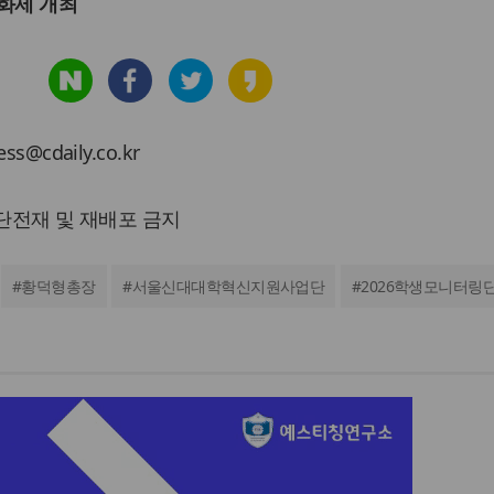
성화제 개최
cdaily.co.kr
 무단전재 및 재배포 금지
#
황덕형총장
#
서울신대대학혁신지원사업단
#
2026학생모니터링