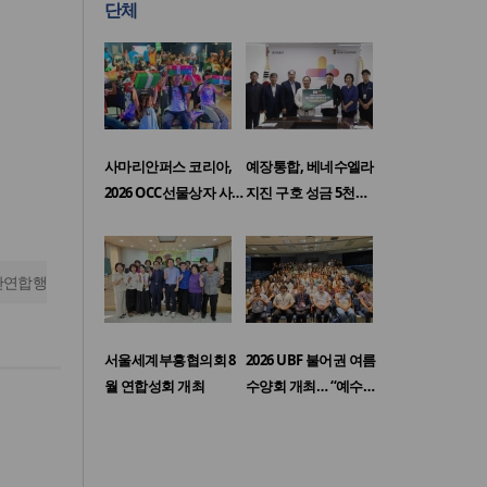
단체
사마리안퍼스 코리아,
예장통합, 베네수엘라
2026 OCC선물상자 사…
지진 구호 성금 5천…
단연합행
서울세계부흥협의회 8
2026 UBF 불어권 여름
월 연합성회 개최
수양회 개최… “예수…