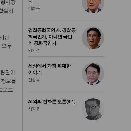
패
 행사장
이희우
 활발하
검찰공화국인가, 경찰공
‘서심
화국인가, 아니면 국민
의 공화국인가
 모두
양기성
세상에서 가장 위대한
터링단이
이야기
신성욱
 정보를
 프로그
AI와의 진화론 토론(8-1)
허정윤