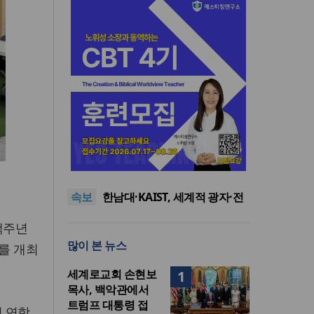
느헤미야 연합기도회, ‘왕의 기
도’로 나라·한국교회·다음세대
세기총 “자유를 지키며 하나 된
위해 합심
희망의 미래를 향하여”
한동대 RISE사업단, 포항 죽도
속보
시장 담은 로컬 매거진 ‘포항집’
한남대·KAIST, 세계적 광자·전
발간
자기학 국제학술대회 ‘PIERS’
세계기독교 변화 속 한국 선교
백주년
대전 유치
신학의 방향은?
느헤미야 연합기도회, ‘왕의 기
많이 본 뉴스
도’로 나라·한국교회·다음세대
세기총 “자유를 지키며 하나 된
를 개최
위해 합심
희망의 미래를 향하여”
세계로교회 손현보
1
목사, 백악관에서
트럼프 대통령 접
 연합