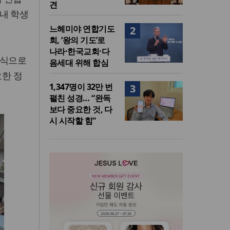
견
내 학생
느헤미야 연합기도
2
회, ‘왕의 기도’로
나라·한국교회·다
방식으로
음세대 위해 합심
요한 정
1,347명이 32만 번
3
펼친 성경… “완독
보다 중요한 것, 다
시 시작할 힘”