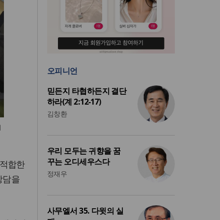
오피니언
믿든지 타협하든지 결단
하라(계 2:12-17)
김창환
이
우리 모두는 귀향을 꿈
꾸는 오디세우스다
 적합한
정재우
상담을
사무엘서 35. 다윗의 실