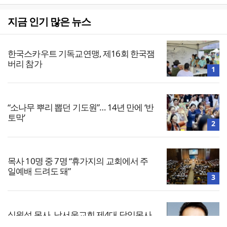
지금 인기 많은 뉴스
한국스카우트 기독교연맹, 제16회 한국잼
버리 참가
1
“소나무 뿌리 뽑던 기도원”… 14년 만에 ‘반
토막’
2
목사 10명 중 7명 “휴가지의 교회에서 주
일예배 드려도 돼”
3
심원섭 목사, 남서울교회 제4대 담임목사
부임