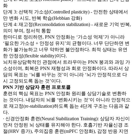
화
단계 3: 선택적 가소성(Controlled plasticity) - 안전한 상태에서
만 변화 시도, 반복 학습(Hebbian 강화)
단계 4: 재고정(Reconsolidation stabilization) - 새로운 기억 반복,
의미 부여, 정서적 통합
한마디로 정리하면, PNN 안정화는 ‘가소성 억제’가 아니라
‘필요한 가소성 + 안정성 유지’의 균형이다. 너무 단단하면 변
화가 불가능하고 너무 약하면 불안정하다. 최적 상태는 유연
한 안정성(flexible stability)이다.
뇌치유상담학적인 관점에서 트라우마는 PNN 붕괴와 과잉 가
소성이며, 회복은 PNN 재형성과 회로 안정화이다. 따라서 상
담의 목표는 ‘뇌를 바꾸는 것’이 아니라 ‘뇌가 안정적으로 다
시 고정되도록 돕는 것’이다.
PNN 기반 상담자 훈련 프로토콜
훈련의 핵심 목표는 PNN 안정화 원리를 상담기술로 변환하
는 것이다. 내담자의 뇌를 ‘변화시키는 것’이 아니라 안정적으
로 재고정(re-stabilization)하도록 돕는 4단계 구조는 다음과 같
다.
∙ 신경안정화 훈련(Neural Stabilization Training): 상담자 자신이
먼저 안정된 뇌 상태를 유지해야 한다. 호흡기반 자율신경 조
절(HRV 증가), 주의집중 훈련(mPFC 안정화), 감정 반응 지연