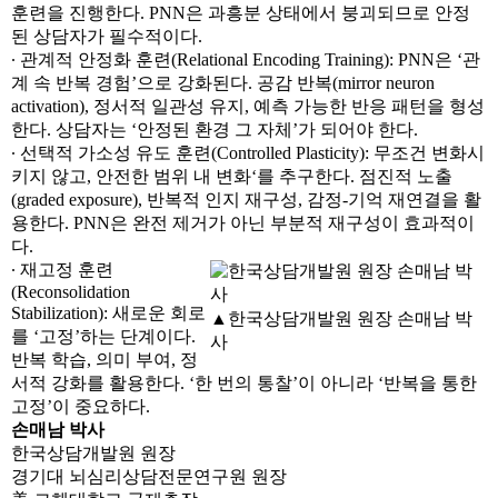
훈련을 진행한다. PNN은 과흥분 상태에서 붕괴되므로 안정
된 상담자가 필수적이다.
∙ 관계적 안정화 훈련(Relational Encoding Training): PNN은 ‘관
계 속 반복 경험’으로 강화된다. 공감 반복(mirror neuron
activation), 정서적 일관성 유지, 예측 가능한 반응 패턴을 형성
한다. 상담자는 ‘안정된 환경 그 자체’가 되어야 한다.
∙ 선택적 가소성 유도 훈련(Controlled Plasticity): 무조건 변화시
키지 않고, 안전한 범위 내 변화‘를 추구한다. 점진적 노출
(graded exposure), 반복적 인지 재구성, 감정-기억 재연결을 활
용한다. PNN은 완전 제거가 아닌 부분적 재구성이 효과적이
다.
∙ 재고정 훈련
(Reconsolidation
Stabilization): 새로운 회로
▲한국상담개발원 원장 손매남 박
를 ‘고정’하는 단계이다.
사
반복 학습, 의미 부여, 정
서적 강화를 활용한다. ‘한 번의 통찰’이 아니라 ‘반복을 통한
고정’이 중요하다.
손매남 박사
한국상담개발원 원장
경기대 뇌심리상담전문연구원 원장