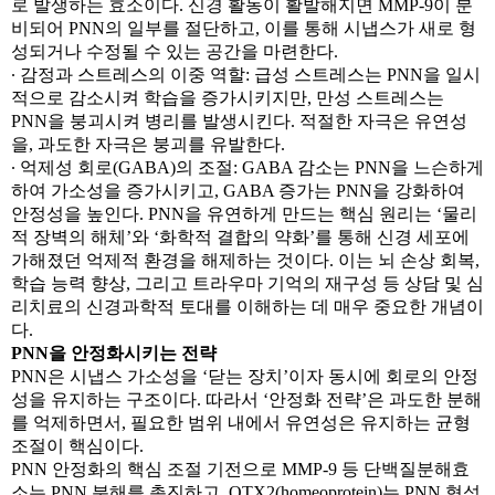
로 발생하는 효소이다. 신경 활동이 활발해지면 MMP-9이 분
비되어 PNN의 일부를 절단하고, 이를 통해 시냅스가 새로 형
성되거나 수정될 수 있는 공간을 마련한다.
∙ 감정과 스트레스의 이중 역할: 급성 스트레스는 PNN을 일시
적으로 감소시켜 학습을 증가시키지만, 만성 스트레스는
PNN을 붕괴시켜 병리를 발생시킨다. 적절한 자극은 유연성
을, 과도한 자극은 붕괴를 유발한다.
∙ 억제성 회로(GABA)의 조절: GABA 감소는 PNN을 느슨하게
하여 가소성을 증가시키고, GABA 증가는 PNN을 강화하여
안정성을 높인다. PNN을 유연하게 만드는 핵심 원리는 ‘물리
적 장벽의 해체’와 ‘화학적 결합의 약화’를 통해 신경 세포에
가해졌던 억제적 환경을 해제하는 것이다. 이는 뇌 손상 회복,
학습 능력 향상, 그리고 트라우마 기억의 재구성 등 상담 및 심
리치료의 신경과학적 토대를 이해하는 데 매우 중요한 개념이
다.
PNN을 안정화시키는 전략
PNN은 시냅스 가소성을 ‘닫는 장치’이자 동시에 회로의 안정
성을 유지하는 구조이다. 따라서 ‘안정화 전략’은 과도한 분해
를 억제하면서, 필요한 범위 내에서 유연성은 유지하는 균형
조절이 핵심이다.
PNN 안정화의 핵심 조절 기전으로 MMP-9 등 단백질분해효
소는 PNN 분해를 촉진하고, OTX2(homeoprotein)는 PNN 형성