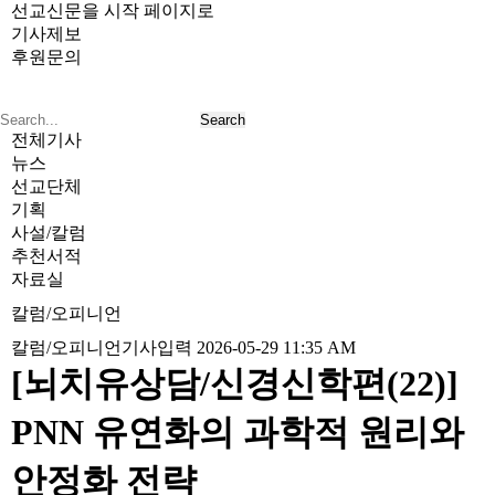
선교신문을 시작 페이지로
기사제보
후원문의
전체기사
뉴스
선교단체
기획
사설/칼럼
추천서적
자료실
칼럼/오피니언
칼럼/오피니언
기사입력 2026-05-29 11:35 AM
[뇌치유상담/신경신학편(22)]
PNN 유연화의 과학적 원리와
안정화 전략