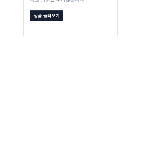
상품 둘러보기
이미지 묵상
박해 지역을 위한 기도
박해받는 교회를 위한 8월 21일~31일 기도 제목
내전과 차별, 지진 피해가
겹친 미얀마 성도가 큰 위
기에 직면했습니다. 이…
박해받는 교회를 위한 8월 11일~20일 기도 제목
수사나(Susana)는 복음을 억압하는 범죄 조직의 끔
찍한 위협과 교회를 통제하…
박해받는 교회를 위한 8월 1일~10일 기도 제목
키르기스스탄 국가안보