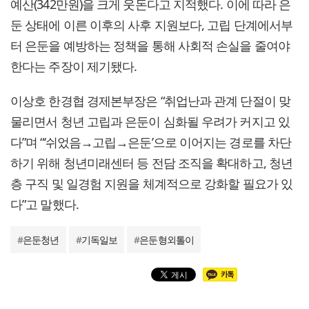
예산(342만원)을 크게 웃돈다고 지적했다. 이에 따라 은
둔 상태에 이른 이후의 사후 지원보다, 고립 단계에서부
터 은둔을 예방하는 정책을 통해 사회적 손실을 줄여야
한다는 주장이 제기됐다.
이상호 한경협 경제본부장은 “취업난과 관계 단절이 맞
물리면서 청년 고립과 은둔이 심화될 우려가 커지고 있
다”며 “‘쉬었음→고립→은둔’으로 이어지는 경로를 차단
하기 위해 청년미래센터 등 전담 조직을 확대하고, 청년
층 구직 및 일경험 지원을 체계적으로 강화할 필요가 있
다”고 말했다.
#
은둔청년
#
기독일보
#
은둔형외톨이