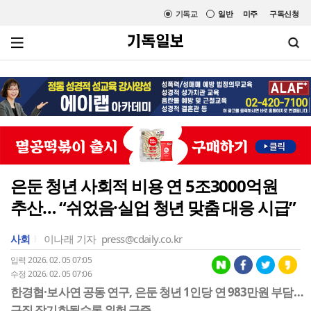
기독교
일반
미주
구독신청
은둔 청년 사회적 비용 연 5조3000억원
추산… “쉬었음·실업 청년 맞춤 대응 시급”
사회
이나래 기자
press@cdaily.co.kr
입력 2026. 02. 05 07:05
수정 2026. 02. 05 07:06
한경협·보사연 공동 연구, 은둔 청년 1인당 연 983만원 부담…
구직 장기화될수록 위험 급증